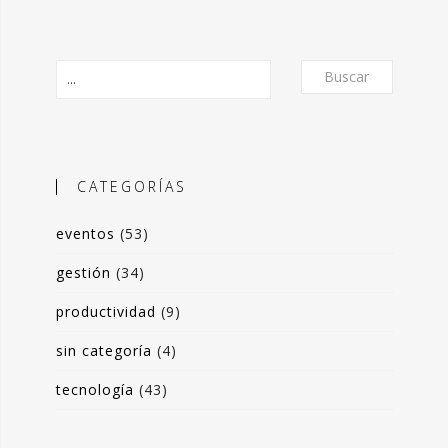
Buscar
CATEGORÍAS
eventos
(53)
O
gestión
(34)
productividad
(9)
frecer un formato de micro-posts que
is experiencias en torno a la
sin categoría
(4)
ón de valor y negocio a partir del
tecnología
(43)
s de datos. Desde herramientas de apoyo
 toma de decisiones, hasta sistemas de
rrado para optimización de procesos