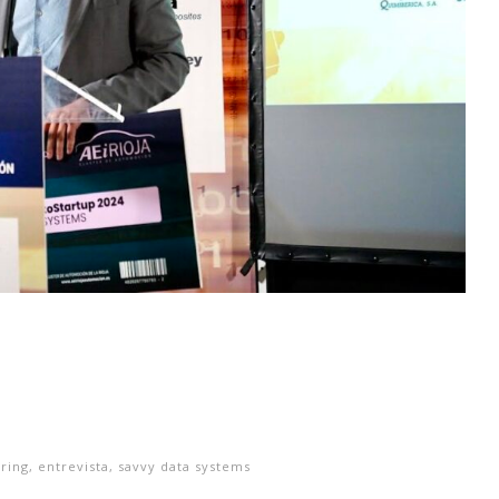
ring
,
entrevista
,
savvy data systems