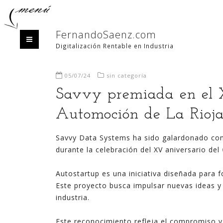
FernandoSaenz.com
Digitalización Rentable en Industria
05/07/24
sin categoría
Savvy premiada en el X
Automoción de La Rioj
HOME
QUIÉN
Savvy Data Systems ha sido galardonado con
durante la celebración del XV aniversario del
Bienvenido/a a mi blog,
Autostartup es una iniciativa diseñada para 
Este proyecto busca impulsar nuevas ideas y
Estás en un espacio en el que intento divulgar
industria.
mis experiencias sobre la generación de valor y
negocio a partir de la explotación de datos,
Este reconocimiento refleja el compromiso y 
habitualmente utilizando para ello las últimas