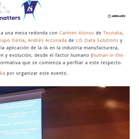
esta una mesa redonda con
Carmen Alonso
de
Tecnalia
,
rupo Oesía
,
Andrés Arconada
de
LIS Data Solutions
y
 la aplicación de la IA en la industria manufacturera,
ón y evolución, desde el factor humano (
human-in-the-
 normativa que se comienza a perfilar a este respecto.
lia
por organizar este evento.