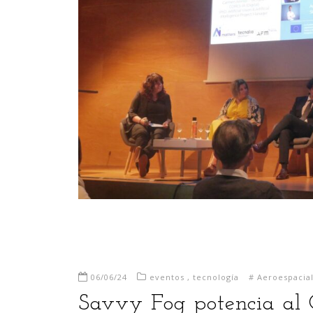
06/06/24
eventos
,
tecnología
#
Aeroespacia
Savvy Fog potencia al 