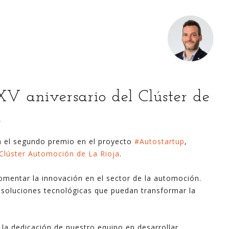
Digitalización Rentable en Industria
V aniversario del Clúster de
a
 SOY
EVENTOS
TECNOLOGÍA
GESTIÓN
CONTACT
 el segundo premio en el proyecto
#Autostartup
,
Clúster Automoción de La Rioja
.
Busco o
fomentar la innovación en el sector de la automoción.
narren m
 soluciones tecnológicas que puedan transformar la
generaci
análisi
para la
la dedicación de nuestro equipo en desarrollar
lazo ce