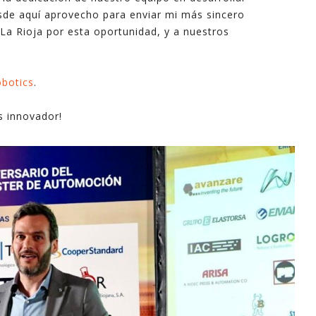
sde aquí aprovecho para enviar mi más sincero
industri
La Rioja por esta oportunidad, y a nuestros
informa
apoyo e
obotics
.
En este
explica
 innovador!
mayoría 
minutos
Espero 
- Ferna