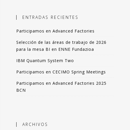
ales, el objetivo es incorporar
ción objetiva basada en datos como
ENTRADAS RECIENTES
n la toma de decisiones.
Participamos en Advanced Factories
 blog comparto esas experiencias,
das de forma resumida pero clara. La
Selección de las áreas de trabajo de 2026
de artículos los podrás leer en 3-4
para la mesa BI en ENNE Fundazioa
 de tu tiempo.
IBM Quantum System Two
que lo disfrutes tanto como yo.
Participamos en CECIMO Spring Meetings
ndo Sáenz -
Participamos en Advanced Factories 2025
BCN
Perfil en Linkedin
ARCHIVOS