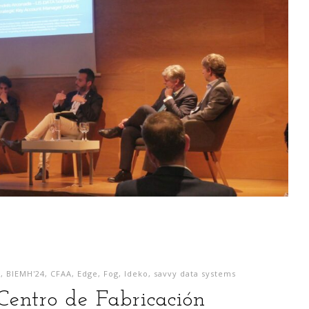
l
,
BIEMH'24
,
CFAA
,
Edge
,
Fog
,
Ideko
,
savvy data systems
Centro de Fabricación