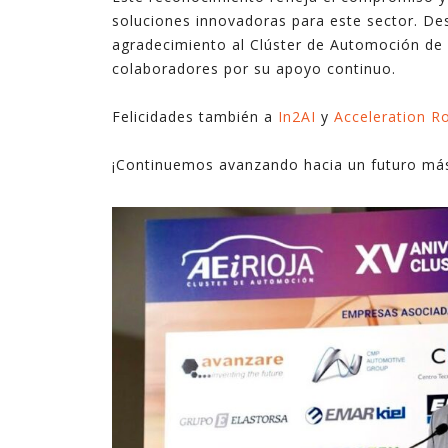
soluciones innovadoras para este sector. De
tecnologías. En ocasiones son complejas, y en
agradecimiento al Clúster de Automoción de 
ocasiones son sencillas pero suficientes.
colaboradores por su apoyo continuo.
En estos últimos quince años, en los que he
Felicidades también a
In2AI
y
Acceleration R
ejercido de gerente, he podido ver cómo la
explotación inteligente de datos mejora de
¡Continuemos avanzando hacia un futuro más
forma notable los resultados en diferentes
ámbitos de la empresa, desde procesos
internos hasta la relación con el cliente,
pasando por la creación de nuevos productos y
servicios digitales.