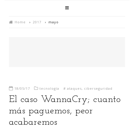
Home
›
2017
›
mayo
18/05/17
tecnología
#
ataques
,
ciberseguridad
El caso WannaCry; cuanto
más paguemos, peor
acabaremos