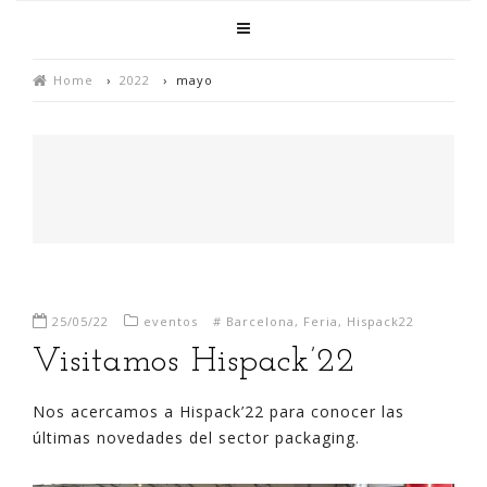
Home
›
2022
›
mayo
25/05/22
eventos
#
Barcelona
,
Feria
,
Hispack22
Visitamos Hispack’22
Nos acercamos a Hispack’22 para conocer las
últimas novedades del sector packaging.