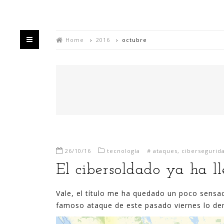
Home
›
2016
›
octubre
HOME
QUIÉN
26/10/16
tecnología
#
ataques
,
cibersegurid
Bienvenido/a a mi blog,
El cibersoldado ya ha l
Estás en un espacio en el que intento divulgar
Vale, el título me ha quedado un poco sensac
mis experiencias sobre la generación de valor y
famoso ataque de este pasado viernes lo de
negocio a partir de la explotación de datos,
habitualmente utilizando para ello las últimas