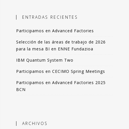
ales, el objetivo es incorporar
ción objetiva basada en datos como
ENTRADAS RECIENTES
n la toma de decisiones.
Participamos en Advanced Factories
 blog comparto esas experiencias,
das de forma resumida pero clara. La
Selección de las áreas de trabajo de 2026
de artículos los podrás leer en 3-4
para la mesa BI en ENNE Fundazioa
 de tu tiempo.
IBM Quantum System Two
que lo disfrutes tanto como yo.
Participamos en CECIMO Spring Meetings
ndo Sáenz -
Participamos en Advanced Factories 2025
BCN
Perfil en Linkedin
ARCHIVOS