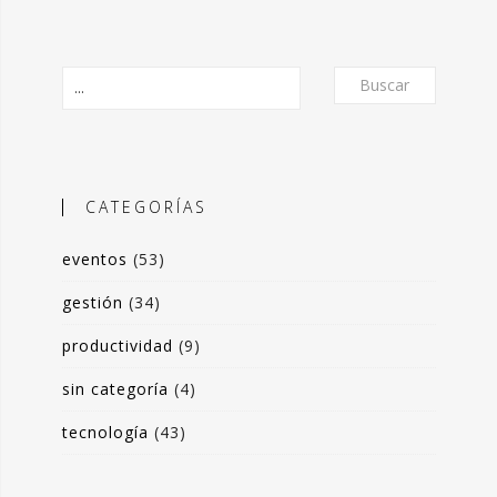
Buscar
CATEGORÍAS
eventos
(53)
O
gestión
(34)
productividad
(9)
frecer un formato de micro-posts que
is experiencias en torno a la
sin categoría
(4)
ón de valor y negocio a partir del
tecnología
(43)
s de datos. Desde herramientas de apoyo
 toma de decisiones, hasta sistemas de
rrado para optimización de procesos