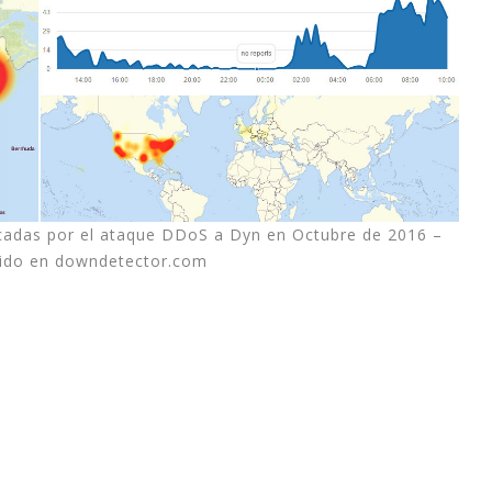
industri
informa
apoyo e
En este
explica
mayoría 
minutos
ocadas por el ataque DDoS a Dyn en Octubre de 2016 –
ido en downdetector.com
Espero 
- Ferna