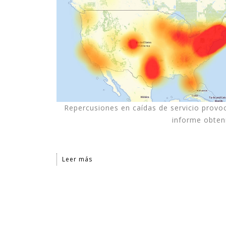
tecnologías. En ocasiones son complejas, y en
ocasiones son sencillas pero suficientes.
En estos últimos quince años, en los que he
ejercido de gerente, he podido ver cómo la
explotación inteligente de datos mejora de
forma notable los resultados en diferentes
ámbitos de la empresa, desde procesos
Repercusiones en caídas de servicio prov
internos hasta la relación con el cliente,
informe obten
pasando por la creación de nuevos productos y
servicios digitales.
Leer más