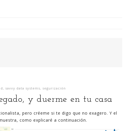
Digitalización Rentable en Industria
 SOY
EVENTOS
TECNOLOGÍA
GESTIÓN
CONTACT
ad
,
savvy data systems
,
segurización
Busco o
legado, y duerme en tu casa
narren m
generaci
ionalista, pero créeme si te digo que no exagero. Y el
análisi
muestra, como explicaré a continuación.
para la
lazo ce