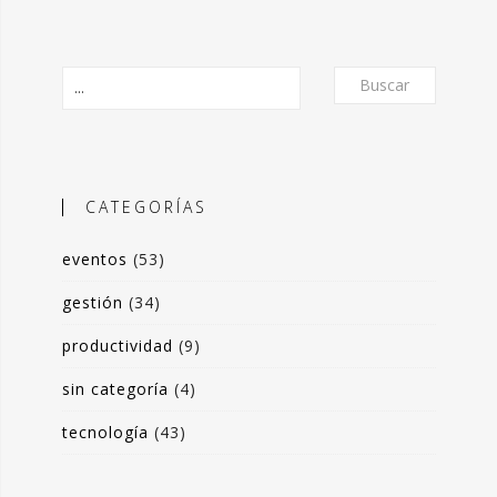
Buscar
CATEGORÍAS
eventos
(53)
O
gestión
(34)
productividad
(9)
frecer un formato de micro-posts que
is experiencias en torno a la
sin categoría
(4)
ón de valor y negocio a partir del
tecnología
(43)
s de datos. Desde herramientas de apoyo
 toma de decisiones, hasta sistemas de
rrado para optimización de procesos