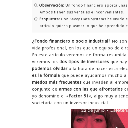
Observación:
Un fondo financiero aporta unas c
tecnologías. En ocasiones son complejas, y en
Ambos tienen sus ventajas e inconvenientes.
ocasiones son sencillas pero suficientes.
Propuesta:
Con Savvy Data Systems he vivido el
artículo quiero plasmar lo que he aprendido e
En estos últimos quince años, en los que he
ejercido de gerente, he podido ver cómo la
explotación inteligente de datos mejora de
¿Fondo financiero o socio industrial?
No son 
forma notable los resultados en diferentes
vida profesional, en los que un equipo de di
ámbitos de la empresa, desde procesos
En este artículo veremos de forma resumida
internos hasta la relación con el cliente,
veremos los
dos tipos de inversores
que hay 
pasando por la creación de nuevos productos y
podemos olvidar
a la hora de hacer esta ele
servicios digitales.
es la fórmula
que puede ayudarnos mucho a d
miedos más frecuentes
que invaden al empre
conjunto de
armas con las que afrontarlos
de
yo denomino el «
Factor 51
«, algo muy a ten
societaria con un inversor industrial.