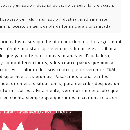
osas y un socio industrial otras, no es sencilla la elección.
industri
informa
 proceso de incluir a un socio industrial, mediante este
apoyo e
n el proceso, y a ser posible de forma clara y organizada.
En este
explica
pocos los casos que he ido conociendo a lo largo de mi
mayoría 
rección de una start-up se encontraba ante este dilema.
minutos
 lo que ya conté hace unas semanas en Tabakalera;
y cómo diferenciarlos, y los
cuatro pasos que nunca
Espero 
cción. En el último de esos cuatro pasos veremos
cuál
isipar nuestras brumas. Pasaremos a analizar los
- Ferna
ndedor en estas situaciones, para describir después un
 forma exitosa. Finalmente, veremos un concepto que
er en cuenta siempre que queramos iniciar una relación