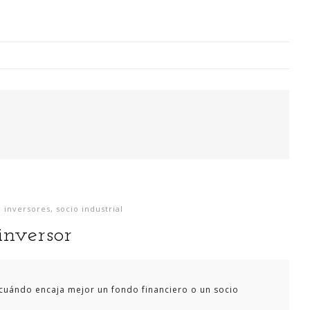
Digitalización Rentable en Industria
 SOY
EVENTOS
TECNOLOGÍA
GESTIÓN
CONTACT
,
inversores
,
socio industrial
Busco o
inversor
narren m
generaci
análisi
 ¿cuándo encaja mejor un fondo financiero o un socio
para la
lazo ce