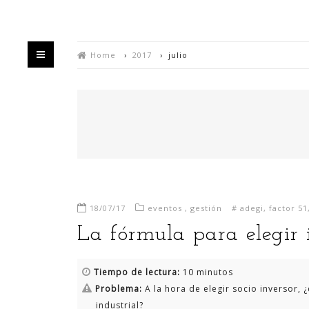
Home
›
2017
›
julio
HOME
QUIÉN
18/07/17
eventos
,
gestión
#
adegi
,
factor 51
Bienvenido/a a mi blog,
La fórmula para elegir 
Estás en un espacio en el que intento divulgar
Tiempo de lectura:
10 minutos
mis experiencias sobre la generación de valor y
Problema:
A la hora de elegir socio inversor,
negocio a partir de la explotación de datos,
industrial?
habitualmente utilizando para ello las últimas