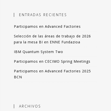
ales, el objetivo es incorporar
ción objetiva basada en datos como
ENTRADAS RECIENTES
n la toma de decisiones.
Participamos en Advanced Factories
 blog comparto esas experiencias,
das de forma resumida pero clara. La
Selección de las áreas de trabajo de 2026
de artículos los podrás leer en 3-4
para la mesa BI en ENNE Fundazioa
 de tu tiempo.
IBM Quantum System Two
que lo disfrutes tanto como yo.
Participamos en CECIMO Spring Meetings
ndo Sáenz -
Participamos en Advanced Factories 2025
BCN
Perfil en Linkedin
ARCHIVOS