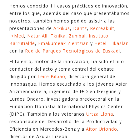
Hemos conocido 11 casos prácticos de innovación,
entre los que, además del caso que presentábamos
nosotros, también hemos podido asistir a las
presentaciones de
Arkikus
,
Dantz
,
Recreakult
,
I+Med
,
Natur All
,
Tknika
,
Zunibal
,
Instituto
Barrutialde
,
Emakumeak Zientzian
y
Hetel
–
Ikaslan
con la
Red de Parques Tecnológicos de Euskadi
.
El talento, motor de la innovación, ha sido el hilo
conductor del acto y tema central del debate
dirigido por
Leire Bilbao
, directora general de
Innobasque. Hemos escuchado a los jóvenes Asier
Arizmendiarreta, ingeniero de I+D en Ikergune y
Lurdes Ondaro, investigadora predoctoral en la
Fundación Donostia International Physics Center
(DIPC). También a los veteranos
Urtza Llona
,
responsable del Desarrollo de la Productividad y
Eficiencia en Mercedes-Benz y a
Aitor Uriondo
,
director de Axular Lizeoa.