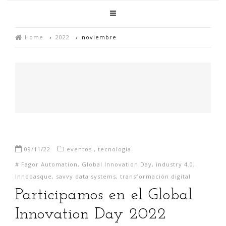
Home
›
2022
›
noviembre
09/11/22
eventos
,
tecnología
#
Fagor Automation
,
Global Innovation Day
,
industry 4.0
,
Innobasque
,
savvy data systems
,
transformación digital
Participamos en el Global
Innovation Day 2022