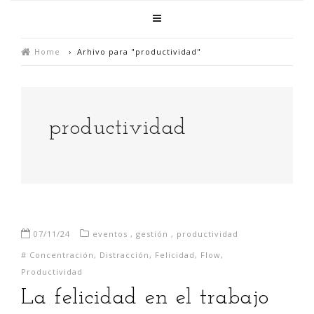
Home
›
Arhivo para "productividad"
productividad
07/11/24
eventos
,
gestión
,
productividad
#
Concentración
,
Distracción
,
Felicidad
,
Flow
,
Productividad
La felicidad en el trabajo