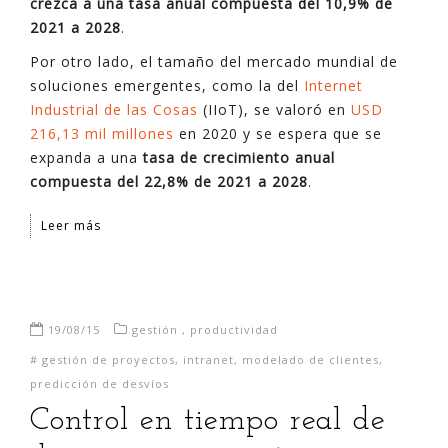
crezca a una tasa anual compuesta del 10,9% de
2021 a 2028
.
Por otro lado, el tamaño del mercado mundial de
soluciones emergentes, como la del
Internet
Industrial de las Cosas
(IIoT), se valoró en
USD
216,13 mil millones
en 2020 y se espera que se
expanda a una
tasa de crecimiento anual
compuesta del 22,8% de 2021 a 2028
.
Leer más
19/08/15
gestión
,
productividad
#
gestión de proyectos
,
intranet
,
modelado de clientes
,
predicción de desvíos
Control en tiempo real de