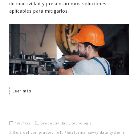
de inactividad y presentaremos soluciones
aplicables para mitigarlos.
Leer más
18/01/22
productividad
,
tecnología
#
Guía del comprador
,
IIoT
,
Plataforma
,
savvy data systems