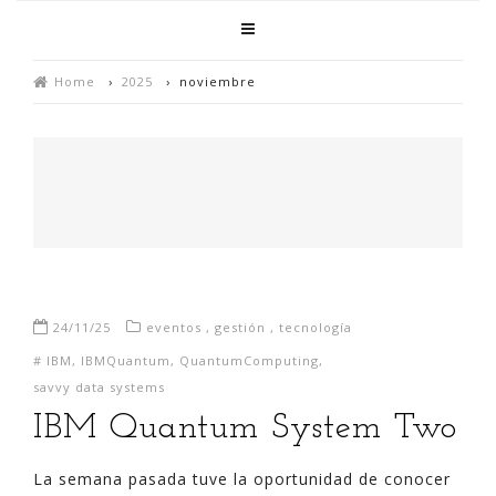
Home
›
2025
›
noviembre
24/11/25
eventos
,
gestión
,
tecnología
#
IBM
,
IBMQuantum
,
QuantumComputing
,
savvy data systems
IBM Quantum System Two
La semana pasada tuve la oportunidad de conocer