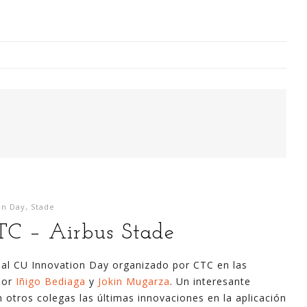
Digitalización Rentable en Industria
 SOY
EVENTOS
TECNOLOGÍA
GESTIÓN
CONTACT
on Day
,
Stade
Busco o
TC – Airbus Stade
narren m
generaci
ir al CU Innovation Day organizado por CTC en las
análisi
por
Iñigo Bediaga
y
Jokin Mugarza
. Un interesante
para la
tros colegas las últimas innovaciones en la aplicación
lazo ce