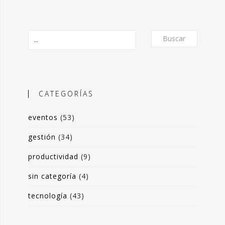
Buscar
CATEGORÍAS
eventos
(53)
O
gestión
(34)
productividad
(9)
frecer un formato de micro-posts que
is experiencias en torno a la
sin categoría
(4)
ón de valor y negocio a partir del
tecnología
(43)
s de datos. Desde herramientas de apoyo
 toma de decisiones, hasta sistemas de
rrado para optimización de procesos