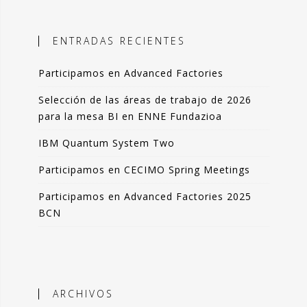
ales, el objetivo es incorporar
ción objetiva basada en datos como
ENTRADAS RECIENTES
n la toma de decisiones.
Participamos en Advanced Factories
 blog comparto esas experiencias,
das de forma resumida pero clara. La
Selección de las áreas de trabajo de 2026
de artículos los podrás leer en 3-4
para la mesa BI en ENNE Fundazioa
 de tu tiempo.
IBM Quantum System Two
que lo disfrutes tanto como yo.
Participamos en CECIMO Spring Meetings
ndo Sáenz -
Participamos en Advanced Factories 2025
BCN
Perfil en Linkedin
ARCHIVOS