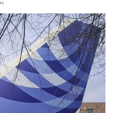
es.
industri
informa
apoyo e
En este
explica
mayoría 
minutos
Espero 
- Ferna