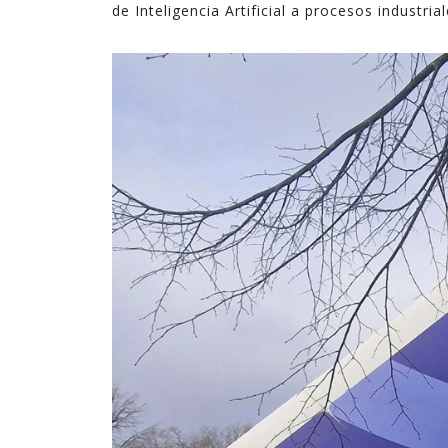
de Inteligencia Artificial a procesos industrial
tecnologías. En ocasiones son complejas, y en
ocasiones son sencillas pero suficientes.
En estos últimos quince años, en los que he
ejercido de gerente, he podido ver cómo la
explotación inteligente de datos mejora de
forma notable los resultados en diferentes
ámbitos de la empresa, desde procesos
internos hasta la relación con el cliente,
pasando por la creación de nuevos productos y
servicios digitales.