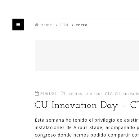
Home
›
2024
›
enero
HOME
QUIÉN
29/01/24
eventos
#
Airbus
,
CTC
,
CU Innovati
Bienvenido/a a mi blog,
CU Innovation Day – C
Estás en un espacio en el que intento divulgar
Esta semana he tenido el privilegio de asist
mis experiencias sobre la generación de valor y
instalaciones de Airbus Stade, acompañado 
negocio a partir de la explotación de datos,
congreso donde hemos podido compartir con o
habitualmente utilizando para ello las últimas