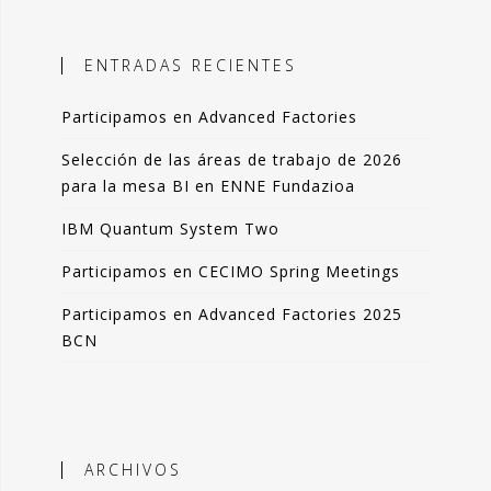
ales, el objetivo es incorporar
ción objetiva basada en datos como
ENTRADAS RECIENTES
n la toma de decisiones.
Participamos en Advanced Factories
 blog comparto esas experiencias,
das de forma resumida pero clara. La
Selección de las áreas de trabajo de 2026
de artículos los podrás leer en 3-4
para la mesa BI en ENNE Fundazioa
 de tu tiempo.
IBM Quantum System Two
que lo disfrutes tanto como yo.
Participamos en CECIMO Spring Meetings
ndo Sáenz -
Participamos en Advanced Factories 2025
BCN
Perfil en Linkedin
ARCHIVOS