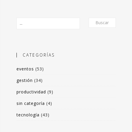
Buscar
CATEGORÍAS
eventos
(53)
O
gestión
(34)
productividad
(9)
frecer un formato de micro-posts que
is experiencias en torno a la
sin categoría
(4)
ón de valor y negocio a partir del
tecnología
(43)
s de datos. Desde herramientas de apoyo
 toma de decisiones, hasta sistemas de
rrado para optimización de procesos