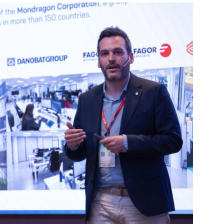
industri
informa
apoyo e
En este
explica
mayoría 
minutos
Espero 
- Ferna