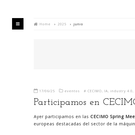
Home
›
2025
›
junio
HOME
QUIÉN
17/06/25
eventos
#
CECIMO
,
IA
,
industry 4.0
,
Bienvenido/a a mi blog,
Participamos en CECIM
Estás en un espacio en el que intento divulgar
Ayer participamos en las
CECIMO Spring Mee
mis experiencias sobre la generación de valor y
europeas destacadas del sector de la máqui
negocio a partir de la explotación de datos,
habitualmente utilizando para ello las últimas