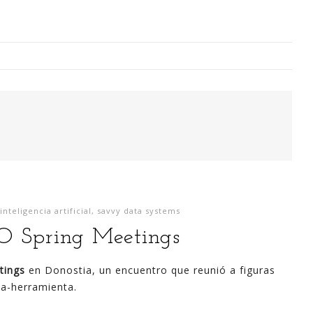
Digitalización Rentable en Industria
 SOY
EVENTOS
TECNOLOGÍA
GESTIÓN
CONTACT
inteligencia artificial
,
savvy data systems
Busco o
O Spring Meetings
narren m
generaci
tings
en Donostia, un encuentro que reunió a figuras
análisi
na-herramienta.
para la
lazo ce