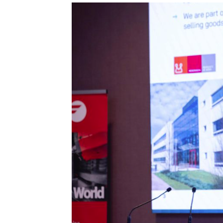
tecnologías. En ocasiones son complejas, y en
ocasiones son sencillas pero suficientes.
En estos últimos quince años, en los que he
ejercido de gerente, he podido ver cómo la
explotación inteligente de datos mejora de
forma notable los resultados en diferentes
ámbitos de la empresa, desde procesos
internos hasta la relación con el cliente,
pasando por la creación de nuevos productos y
servicios digitales.