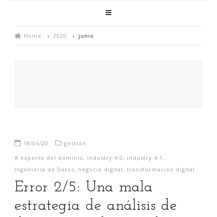
Home
›
2020
›
junio
18/06/20
gestión
#
experto del dominio
,
industry 4.0
,
industry 4.1
,
Ingeniería de Datos
,
negocio digital
,
transformación digital
Error 2/5: Una mala
estrategia de análisis de