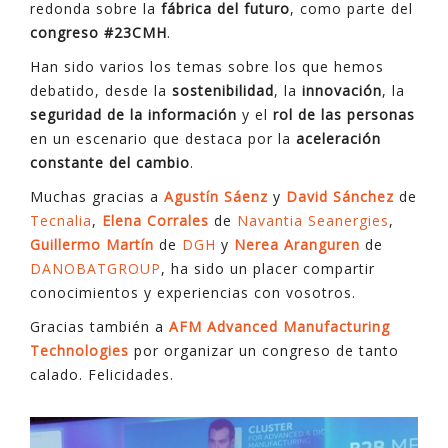
redonda sobre la
fábrica del futuro
, como parte del
congreso #23CMH
.
Han sido varios los temas sobre los que hemos
debatido, desde la
sostenibilidad
, la
innovación
, la
seguridad de la información
y el
rol de las personas
en un escenario que destaca por la
aceleración
constante del cambio
.
Muchas gracias a
Agustín Sáenz
y
David Sánchez
de
Tecnalia
,
Elena Corrales
de
Navantia Seanergies
,
Guillermo Martín
de
DGH
y
Nerea Ara
n
guren
de
DANOBATGROUP
, ha sido un placer compartir
conocimientos y experiencias con vosotros.
Gracias también a
AFM Advanced Manufacturing
Technologies
por organizar un congreso de tanto
calado. Felicidades.