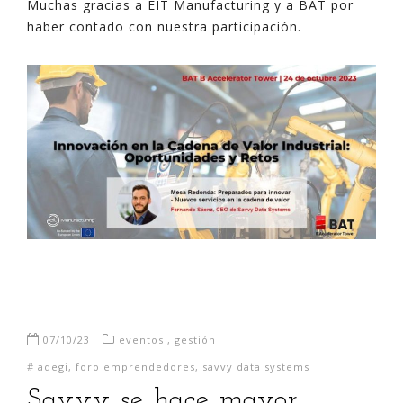
Muchas gracias a EIT Manufacturing y a BAT por
haber contado con nuestra participación.
07/10/23
eventos
,
gestión
#
adegi
,
foro emprendedores
,
savvy data systems
Savvy se hace mayor