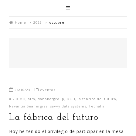
Home
›
2023
›
octubre
26/10/23
eventos
#
23CMH
,
afm
,
danobatgroup
,
DGH
,
la fábrica del futuro
,
Navantia Seanergies
,
savvy data systems
,
Tecnalia
La fábrica del futuro
Hoy he tenido el privilegio de participar en la mesa