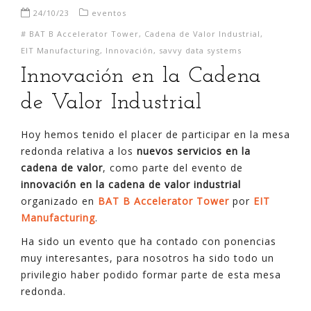
24/10/23
eventos
#
BAT B Accelerator Tower
,
Cadena de Valor Industrial
,
EIT Manufacturing
,
Innovación
,
savvy data systems
Innovación en la Cadena
de Valor Industrial
Hoy hemos tenido el placer de participar en la mesa
redonda relativa a los
nuevos servicios en la
cadena de valor
, como parte del evento de
innovación en la cadena de valor industrial
organizado en
BAT B Accelerator Tower
por
EIT
Manufacturing
.
Ha sido un evento que ha contado con ponencias
muy interesantes, para nosotros ha sido todo un
privilegio haber podido formar parte de esta mesa
redonda.