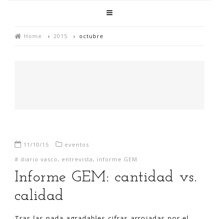
Home
›
2015
›
octubre
11/10/15
eventos
#
diario vasco
,
entrevista
,
informe GEM
Informe GEM: cantidad vs.
calidad
Tras las nada agradables cifras arrojadas por el