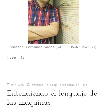
Imagen: Fernando Sáenz
(foto por Pedro Martínez)
Leer más
04/10/15
eventos
#
adegi
,
presentación libro
Entendiendo el lenguaje de
las máquinas