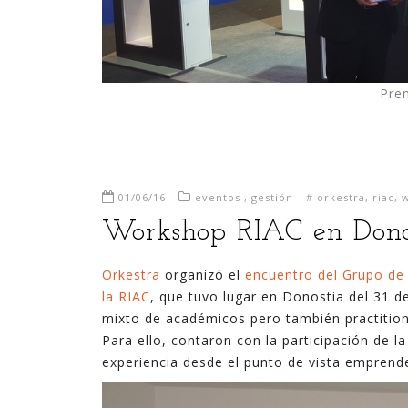
Prem
01/06/16
eventos
,
gestión
#
orkestra
,
riac
,
Workshop RIAC en Dono
Orkestra
organizó el
encuentro del Grupo de
la RIAC
, que tuvo lugar en Donostia del 31 de
mixto de académicos pero también practition
Para ello, contaron con la participación de l
experiencia desde el punto de vista emprend