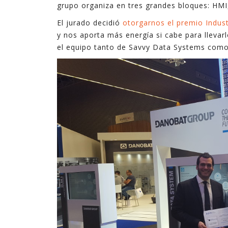
grupo organiza en tres grandes bloques: 
tecnologías. En ocasiones son complejas, y en
El jurado decidió
otorgarnos el premio Indust
ocasiones son sencillas pero suficientes.
y nos aporta más energía si cabe para llevar
el equipo tanto de Savvy Data Systems com
En estos últimos quince años, en los que he
ejercido de gerente, he podido ver cómo la
explotación inteligente de datos mejora de
forma notable los resultados en diferentes
ámbitos de la empresa, desde procesos
internos hasta la relación con el cliente,
pasando por la creación de nuevos productos y
servicios digitales.