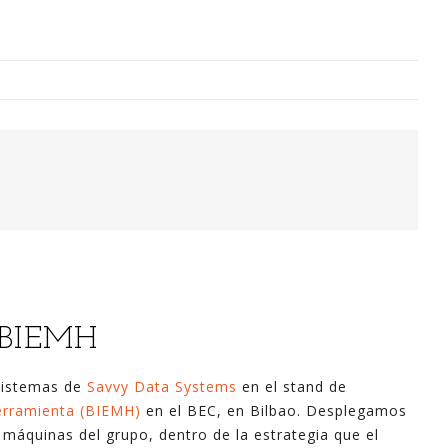
Digitalización Rentable en Industria
 SOY
EVENTOS
TECNOLOGÍA
GESTIÓN
CONTACT
Busco o
n BIEMH
narren m
generaci
sistemas de
Savvy Data Systems
en el stand de
análisi
erramienta (BIEMH)
en el BEC, en Bilbao. Desplegamos
para la
máquinas del grupo, dentro de la estrategia que el
lazo ce