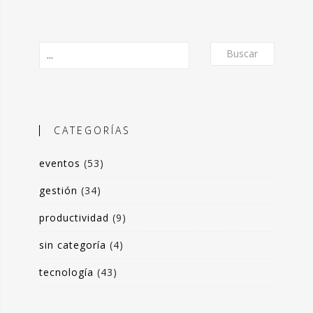
Buscar
CATEGORÍAS
eventos
(53)
O
gestión
(34)
productividad
(9)
frecer un formato de micro-posts que
is experiencias en torno a la
sin categoría
(4)
ón de valor y negocio a partir del
tecnología
(43)
s de datos. Desde herramientas de apoyo
 toma de decisiones, hasta sistemas de
rrado para optimización de procesos