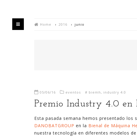
Home
›
2016
›
junio
HOME
QUIÉN
05/06/16
eventos
#
biemh
,
industry 4.0
Bienvenido/a a mi blog,
Premio Industry 4.0 e
Estás en un espacio en el que intento divulgar
Esta pasada semana hemos presentado los 
mis experiencias sobre la generación de valor y
DANOBATGROUP
en la
Bienal de Máquina H
negocio a partir de la explotación de datos,
nuestra tecnología en diferentes modelos de 
habitualmente utilizando para ello las últimas