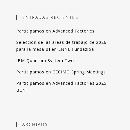
ales, el objetivo es incorporar
ción objetiva basada en datos como
ENTRADAS RECIENTES
n la toma de decisiones.
Participamos en Advanced Factories
 blog comparto esas experiencias,
das de forma resumida pero clara. La
Selección de las áreas de trabajo de 2026
de artículos los podrás leer en 3-4
para la mesa BI en ENNE Fundazioa
 de tu tiempo.
IBM Quantum System Two
que lo disfrutes tanto como yo.
Participamos en CECIMO Spring Meetings
ndo Sáenz -
Participamos en Advanced Factories 2025
BCN
Perfil en Linkedin
ARCHIVOS