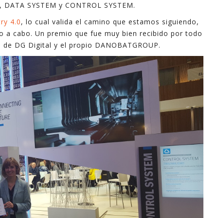
HMI, DATA SYSTEM y CONTROL SYSTEM.
industri
ry 4.0
, lo cual valida el camino que estamos siguiendo,
informa
lo a cabo. Un premio que fue muy bien recibido por todo
apoyo e
o de DG Digital y el propio DANOBATGROUP.
En este
explica
mayoría 
minutos
Espero 
- Ferna