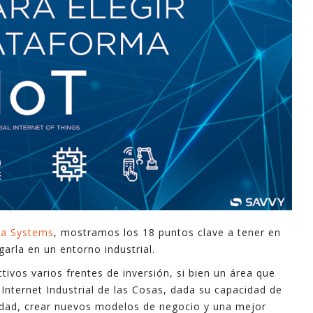
industri
informa
apoyo e
En este
explica
mayoría 
minutos
Espero 
- Ferna
ta Systems
, mostramos los 18 puntos clave a tener en
garla en un entorno industrial.
ivos varios frentes de inversión, si bien un área que
 Internet Industrial de las Cosas, dada su capacidad de
vidad, crear nuevos modelos de negocio y una mejor