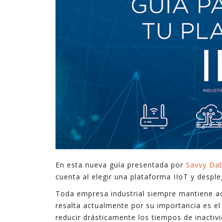
tecnologías. En ocasiones son complejas, y en
ocasiones son sencillas pero suficientes.
En estos últimos quince años, en los que he
ejercido de gerente, he podido ver cómo la
explotación inteligente de datos mejora de
forma notable los resultados en diferentes
ámbitos de la empresa, desde procesos
internos hasta la relación con el cliente,
pasando por la creación de nuevos productos y
servicios digitales.
En esta nueva guía presentada por
Savvy Da
cuenta al elegir una plataforma IIoT y desple
Toda empresa industrial siempre mantiene act
resalta actualmente por su importancia es el
reducir drásticamente los tiempos de inacti