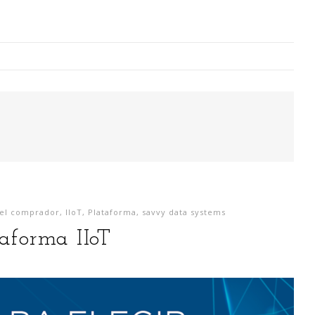
Digitalización Rentable en Industria
 SOY
EVENTOS
TECNOLOGÍA
GESTIÓN
CONTACT
del comprador
,
IIoT
,
Plataforma
,
savvy data systems
Busco o
taforma IIoT
narren m
generaci
análisi
para la
lazo ce