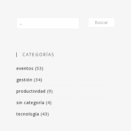
Buscar
CATEGORÍAS
eventos
(53)
O
gestión
(34)
productividad
(9)
frecer un formato de micro-posts que
is experiencias en torno a la
sin categoría
(4)
ón de valor y negocio a partir del
tecnología
(43)
s de datos. Desde herramientas de apoyo
 toma de decisiones, hasta sistemas de
rrado para optimización de procesos