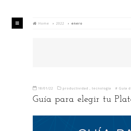
Home
›
2022
›
enero
HOME
QUIÉN
18/01/22
productividad
,
tecnología
#
Guía 
Bienvenido/a a mi blog,
Guía para elegir tu Pla
Estás en un espacio en el que intento divulgar
mis experiencias sobre la generación de valor y
negocio a partir de la explotación de datos,
habitualmente utilizando para ello las últimas