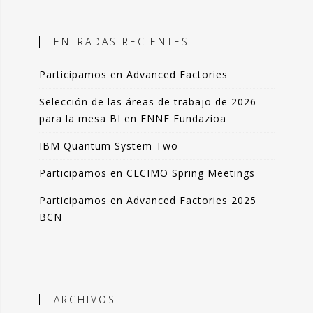
ales, el objetivo es incorporar
ción objetiva basada en datos como
ENTRADAS RECIENTES
n la toma de decisiones.
Participamos en Advanced Factories
 blog comparto esas experiencias,
das de forma resumida pero clara. La
Selección de las áreas de trabajo de 2026
de artículos los podrás leer en 3-4
para la mesa BI en ENNE Fundazioa
 de tu tiempo.
IBM Quantum System Two
que lo disfrutes tanto como yo.
Participamos en CECIMO Spring Meetings
ndo Sáenz -
Participamos en Advanced Factories 2025
BCN
Perfil en Linkedin
ARCHIVOS