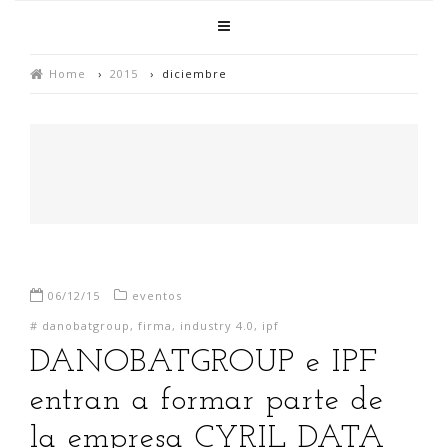
Home
›
2015
›
diciembre
06/12/15
eventos
#
danobatgroup
,
firma
,
industry 4.0
,
ipf
DANOBATGROUP e IPF
entran a formar parte de
la empresa CYRIL DATA