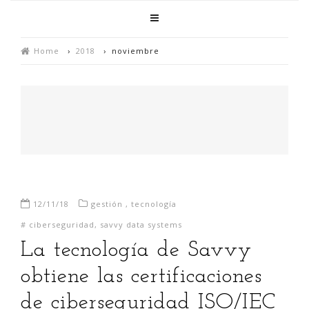
Home
›
2018
›
noviembre
12/11/18
gestión
,
tecnología
#
ciberseguridad
,
savvy data systems
La tecnología de Savvy
obtiene las certificaciones
de ciberseguridad ISO/IEC