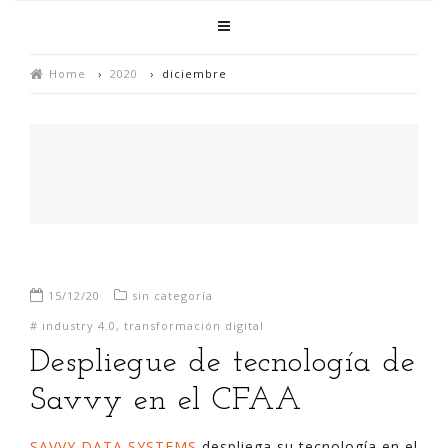
Home
›
2020
›
diciembre
15/12/20
sin categoría
#
industry 4.0
,
transformación digital
Despliegue de tecnología de
Savvy en el CFAA
SAVVY DATA SYSTEMS
despliega su tecnología en el