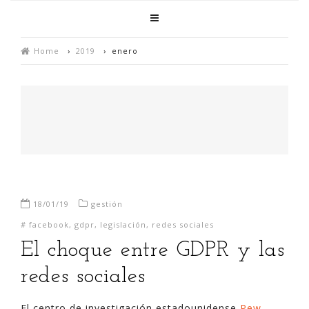
Home
›
2019
›
enero
18/01/19
gestión
#
facebook
,
gdpr
,
legislación
,
redes sociales
El choque entre GDPR y las
redes sociales
El centro de investigación estadounidense
Pew