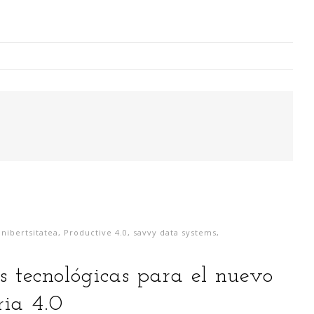
Digitalización Rentable en Industria
 SOY
EVENTOS
TECNOLOGÍA
GESTIÓN
CONTACT
Busco o
nibertsitatea
,
Productive 4.0
,
savvy data systems
,
narren m
generaci
s tecnológicas para el nuevo
análisi
para la
ria 4.0
lazo ce