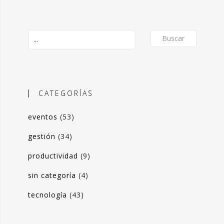
Buscar
CATEGORÍAS
eventos
(53)
O
gestión
(34)
productividad
(9)
frecer un formato de micro-posts que
is experiencias en torno a la
sin categoría
(4)
ón de valor y negocio a partir del
tecnología
(43)
s de datos. Desde herramientas de apoyo
 toma de decisiones, hasta sistemas de
rrado para optimización de procesos