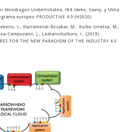
industri
por Mondragon Unibertsitatea, IK4-Ideko, Savvy, y Ulma
informa
programa europeo PRODUCTIVE 4.0 (H2020)
apoyo e
berio, I., Illarramendi-Rezabal, M., Iturbe-Urretxa, M.,
ea-Campuzano, J., Lazkanoiturburu, I.. (2019).
En este
RES FOR THE NEW PARADIGM OF THE INDUSTRY 4.0.
explica
mayoría 
minutos
Espero 
- Ferna