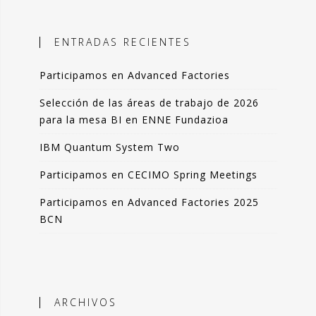
ales, el objetivo es incorporar
ción objetiva basada en datos como
ENTRADAS RECIENTES
n la toma de decisiones.
Participamos en Advanced Factories
 blog comparto esas experiencias,
das de forma resumida pero clara. La
Selección de las áreas de trabajo de 2026
de artículos los podrás leer en 3-4
para la mesa BI en ENNE Fundazioa
 de tu tiempo.
IBM Quantum System Two
que lo disfrutes tanto como yo.
Participamos en CECIMO Spring Meetings
ndo Sáenz -
Participamos en Advanced Factories 2025
BCN
Perfil en Linkedin
ARCHIVOS