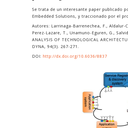
tecnologías. En ocasiones son complejas, y en
Se trata de un interesante paper publicado 
ocasiones son sencillas pero suficientes.
Embedded Solutions, y traccionado por el 
Autores: Larrinaga-Barrenechea, F., Aldalur-Ce
En estos últimos quince años, en los que he
Perez-Lazare, T., Unamuno-Eguren, G., Salvid
ejercido de gerente, he podido ver cómo la
ANALYSIS OF TECHNOLOGICAL ARCHITECTU
explotación inteligente de datos mejora de
DYNA, 94(3). 267-271.
forma notable los resultados en diferentes
ámbitos de la empresa, desde procesos
DOI:
http://dx.doi.org/10.6036/8837
internos hasta la relación con el cliente,
pasando por la creación de nuevos productos y
servicios digitales.