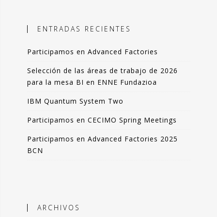
ales, el objetivo es incorporar
ción objetiva basada en datos como
ENTRADAS RECIENTES
n la toma de decisiones.
Participamos en Advanced Factories
 blog comparto esas experiencias,
das de forma resumida pero clara. La
Selección de las áreas de trabajo de 2026
de artículos los podrás leer en 3-4
para la mesa BI en ENNE Fundazioa
 de tu tiempo.
IBM Quantum System Two
que lo disfrutes tanto como yo.
Participamos en CECIMO Spring Meetings
Participamos en Advanced Factories 2025
ndo Sáenz -
BCN
Perfil en Linkedin
ARCHIVOS