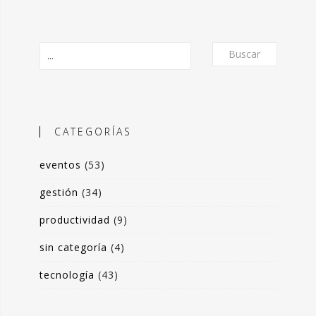
Buscar
CATEGORÍAS
eventos
(53)
O
gestión
(34)
productividad
(9)
frecer un formato de micro-posts que
sin categoría
(4)
is experiencias en torno a la
ón de valor y negocio a partir del
tecnología
(43)
s de datos. Desde herramientas de apoyo
 toma de decisiones, hasta sistemas de
rrado para optimización de procesos