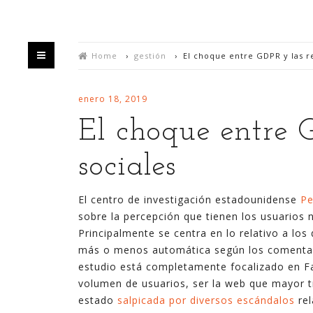
Home
›
gestión
›
El choque entre GDPR y las r
enero 18, 2019
El choque entre 
sociales
HOME
QUIÉN
El centro de investigación estadounidense
Pe
sobre la percepción que tienen los usuarios 
Bienvenido/a a mi blog,
Principalmente se centra en lo relativo a los
más o menos automática según los comentar
Estás en un espacio en el que intento divulgar
estudio está completamente focalizado en Fa
mis experiencias sobre la generación de valor y
volumen de usuarios, ser la web que mayor tr
negocio a partir de la explotación de datos,
estado
salpicada por diversos escándalos
rel
habitualmente utilizando para ello las últimas