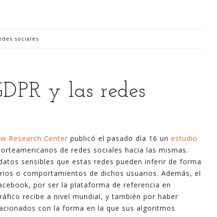
edes sociales
Digitalización Rentable en Industria
GDPR y las redes
 SOY
EVENTOS
TECNOLOGÍA
GESTIÓN
CONTACT
w Research Center
publicó el pasado día 16 un
estudio
norteamericanos de redes sociales hacia las mismas.
Busco o
 datos sensibles que estas redes pueden inferir de forma
narren m
ios o comportamientos de dichos usuarios. Además, el
generaci
cebook, por ser la plataforma de referencia en
análisi
áfico recibe a nivel mundial, y también por haber
para la
acionados con la forma en la que sus algoritmos
lazo ce