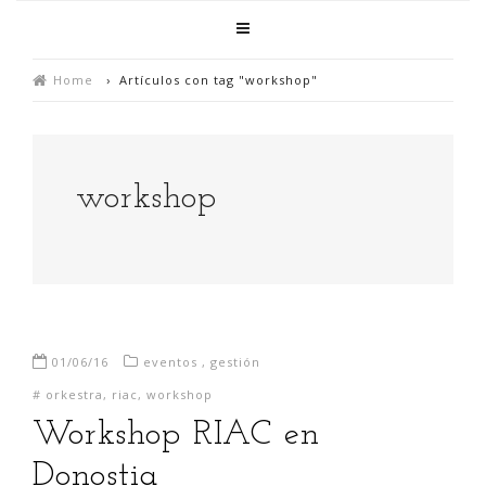
Home
›
Artículos con tag "workshop"
workshop
01/06/16
eventos
,
gestión
#
orkestra
,
riac
,
workshop
Workshop RIAC en
Donostia