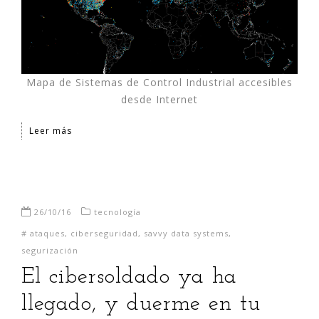
Mapa de Sistemas de Control Industrial accesibles
desde Internet
Leer más
26/10/16
tecnología
#
ataques
,
ciberseguridad
,
savvy data systems
,
segurización
El cibersoldado ya ha
llegado, y duerme en tu