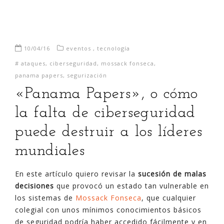
10/04/16
eventos
,
tecnología
#
ataques
,
ciberseguridad
,
mossack fonseca
,
panama papers
,
segurización
«Panama Papers», o cómo
la falta de ciberseguridad
puede destruir a los líderes
mundiales
En este artículo quiero revisar la
sucesión de malas
decisiones
que provocó un estado tan vulnerable en
los sistemas de
Mossack Fonseca
, que cualquier
colegial con unos mínimos conocimientos básicos
de seguridad podría haber accedido fácilmente y en