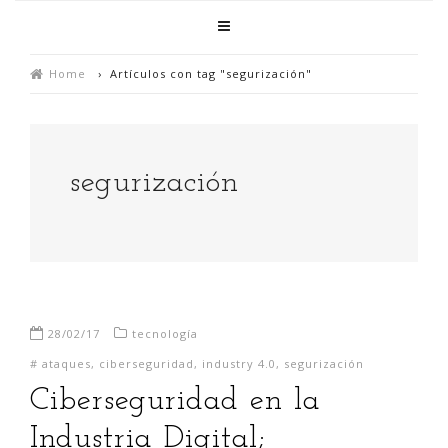
Home
›
Artículos con tag "segurización"
segurización
28/02/17
tecnología
#
ataques
,
ciberseguridad
,
industry 4.0
,
segurización
Ciberseguridad en la
Industria Digital;