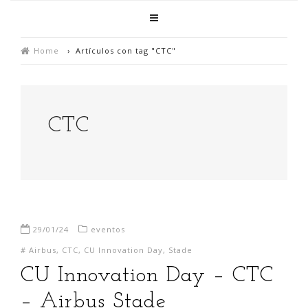
Home
›
Artículos con tag "CTC"
CTC
29/01/24
eventos
#
Airbus
,
CTC
,
CU Innovation Day
,
Stade
CU Innovation Day – CTC
– Airbus Stade