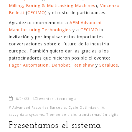
Milling, Boring & Multitasking Machines
),
Vincenzo
Belletti
(
CECIMO
) y el resto de participantes.
Agradezco enormemente a
AFM Advanced
Manufacturing Technologies
y a
CECIMO
la
invitación y por impulsar estas importantes
conversaciones sobre el futuro de la industria
europea. También quiero dar las gracias a los
patrocinadores que hicieron posible el evento:
Fagor Automation
,
Danobat
,
Renishaw
y
Soraluce
.
18/04/23
eventos
,
tecnología
#
Advanced Factories Barceola
,
Cycle Optimizer
,
IA
,
savvy data systems
,
Tiempo de ciclo
,
transformación digital
Presentamos el sistema