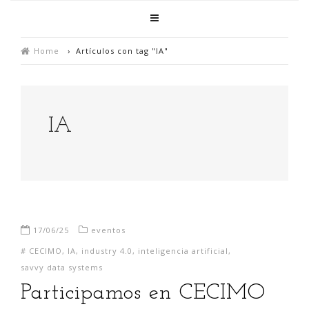
Home
›
Artículos con tag "IA"
IA
17/06/25
eventos
#
CECIMO
,
IA
,
industry 4.0
,
inteligencia artificial
,
savvy data systems
Participamos en CECIMO