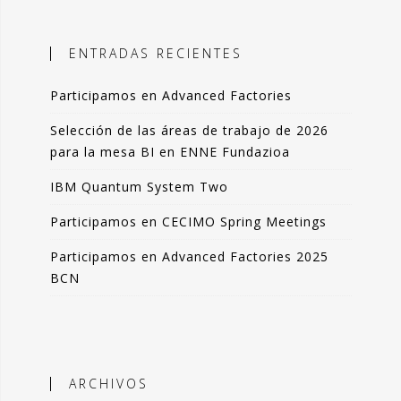
ales, el objetivo es incorporar
ción objetiva basada en datos como
ENTRADAS RECIENTES
n la toma de decisiones.
Participamos en Advanced Factories
 blog comparto esas experiencias,
das de forma resumida pero clara. La
Selección de las áreas de trabajo de 2026
de artículos los podrás leer en 3-4
para la mesa BI en ENNE Fundazioa
 de tu tiempo.
IBM Quantum System Two
que lo disfrutes tanto como yo.
Participamos en CECIMO Spring Meetings
ndo Sáenz -
Participamos en Advanced Factories 2025
BCN
Perfil en Linkedin
ARCHIVOS