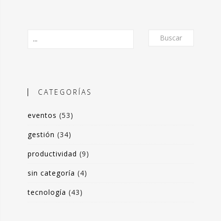
Buscar
CATEGORÍAS
eventos
(53)
O
gestión
(34)
productividad
(9)
frecer un formato de micro-posts que
is experiencias en torno a la
sin categoría
(4)
ón de valor y negocio a partir del
tecnología
(43)
s de datos. Desde herramientas de apoyo
 toma de decisiones, hasta sistemas de
rrado para optimización de procesos