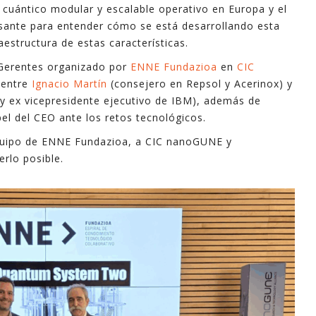
 cuántico modular y escalable operativo en Europa y el
industri
esante para entender cómo se está desarrollando esta
informa
estructura de estas características.
apoyo e
 Gerentes organizado por
ENNE Fundazioa
en
CIC
 entre
Ignacio Martín
(consejero en Repsol y Acerinox) y
En este
y ex vicepresidente ejecutivo de IBM), además de
explica
pel del CEO ante los retos tecnológicos.
mayoría 
minutos
quipo de ENNE Fundazioa, a CIC nanoGUNE y
erlo posible.
Espero 
- Ferna