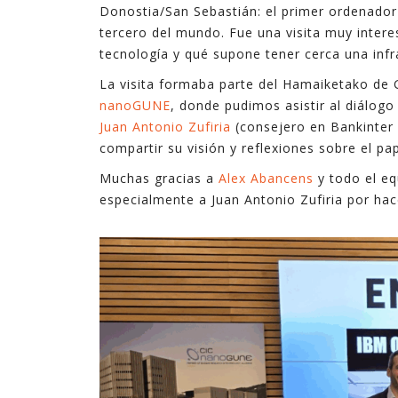
Donostia/San Sebastián: el primer ordenador
tecnologías. En ocasiones son complejas, y en
tercero del mundo. Fue una visita muy inter
ocasiones son sencillas pero suficientes.
tecnología y qué supone tener cerca una infra
En estos últimos quince años, en los que he
La visita formaba parte del Hamaiketako de
ejercido de gerente, he podido ver cómo la
nanoGUNE
, donde pudimos asistir al diálogo
explotación inteligente de datos mejora de
Juan Antonio Zufiria
(consejero en Bankinter 
forma notable los resultados en diferentes
compartir su visión y reflexiones sobre el pa
ámbitos de la empresa, desde procesos
Muchas gracias a
Alex Abancens
y todo el e
internos hasta la relación con el cliente,
especialmente a Juan Antonio Zufiria por hac
pasando por la creación de nuevos productos y
servicios digitales.