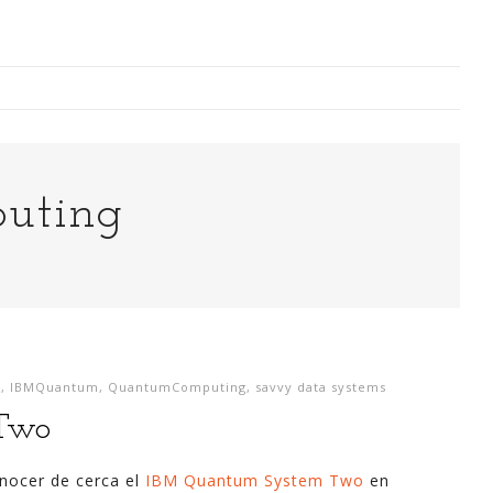
Digitalización Rentable en Industria
uting
 SOY
EVENTOS
TECNOLOGÍA
GESTIÓN
CONTACT
Busco o
narren m
M
,
IBMQuantum
,
QuantumComputing
,
savvy data systems
generaci
Two
análisi
para la
nocer de cerca el
IBM Quantum System Two
en
lazo ce