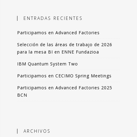
ales, el objetivo es incorporar
ción objetiva basada en datos como
ENTRADAS RECIENTES
n la toma de decisiones.
Participamos en Advanced Factories
 blog comparto esas experiencias,
das de forma resumida pero clara. La
Selección de las áreas de trabajo de 2026
de artículos los podrás leer en 3-4
para la mesa BI en ENNE Fundazioa
 de tu tiempo.
IBM Quantum System Two
que lo disfrutes tanto como yo.
Participamos en CECIMO Spring Meetings
Participamos en Advanced Factories 2025
ndo Sáenz -
BCN
Perfil en Linkedin
ARCHIVOS