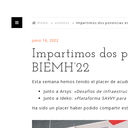
Home
›
eventos
›
Impartimos dos ponencias e
junio 16, 2022
Impartimos dos p
BIEMH’22
HOME
QUIÉN
Esta semana hemos tenido el placer de acudi
Junto a Arsys:
«Desafíos de infraestruct
Bienvenido/a a mi blog,
Junto a Ideko:
«Plataforma SAVVY para m
Estás en un espacio en el que intento divulgar
Ha sido un placer haber podido compartir es
mis experiencias sobre la generación de valor y
negocio a partir de la explotación de datos,
habitualmente utilizando para ello las últimas