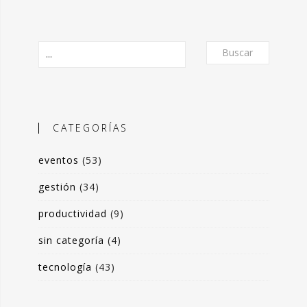
Buscar
CATEGORÍAS
eventos
(53)
O
gestión
(34)
productividad
(9)
frecer un formato de micro-posts que
sin categoría
(4)
is experiencias en torno a la
ón de valor y negocio a partir del
tecnología
(43)
s de datos. Desde herramientas de apoyo
 toma de decisiones, hasta sistemas de
rrado para optimización de procesos