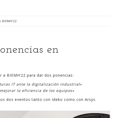
n BIEMH’22
Digitalización Rentable en Industria
onencias en
 SOY
EVENTOS
TECNOLOGÍA
GESTIÓN
CONTACT
r a BIEMH’22 para dar dos ponencias:
uras IT ante la digitalización industrial»
Busco o
ejorar la eficiencia de los equipos»
narren m
generaci
tos dos eventos tanto con Ideko como con Arsys.
análisi
para la
lazo ce