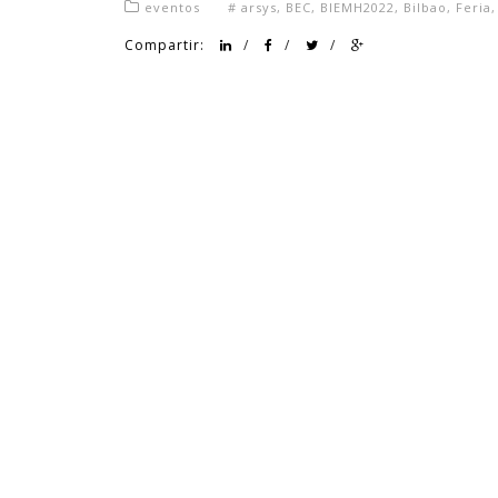
eventos
#
arsys
,
BEC
,
BIEMH2022
,
Bilbao
,
Feria
Compartir:
/
/
/