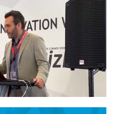
industri
informa
apoyo e
En este
explica
mayoría 
minutos
Espero 
- Ferna