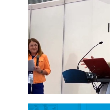
tecnologías. En ocasiones son complejas, y en
ocasiones son sencillas pero suficientes.
En estos últimos quince años, en los que he
ejercido de gerente, he podido ver cómo la
explotación inteligente de datos mejora de
forma notable los resultados en diferentes
ámbitos de la empresa, desde procesos
internos hasta la relación con el cliente,
pasando por la creación de nuevos productos y
servicios digitales.