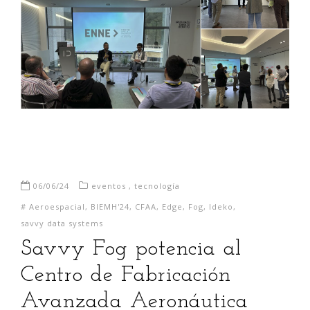
06/06/24
eventos
,
tecnología
#
Aeroespacial
,
BIEMH'24
,
CFAA
,
Edge
,
Fog
,
Ideko
,
savvy data systems
Savvy Fog potencia al
Centro de Fabricación
Avanzada Aeronáutica