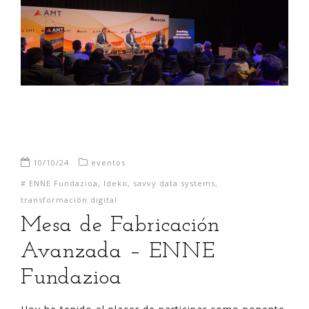
10/10/24
eventos
#
ENNE Fundazioa
,
Ideko
,
savvy data systems
,
transformación digital
Mesa de Fabricación
Avanzada – ENNE
Fundazioa