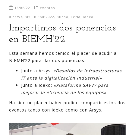
16/06/22
eventos
#
arsys
,
BEC
,
BIEMH2022
,
Bilbao
,
Feria
,
Ideko
Impartimos dos ponencias
en BIEMH’22
Esta semana hemos tenido el placer de acudir a
BIEMH’22 para dar dos ponencias:
Junto a Arsys:
«Desafíos de infraestructuras
IT ante la digitalización industrial»
Junto a Ideko:
«Plataforma SAVVY para
mejorar la eficiencia de los equipos»
Ha sido un placer haber podido compartir estos dos
eventos tanto con Ideko como con Arsys.