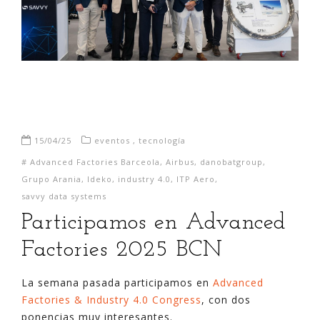
15/04/25
eventos
,
tecnología
#
Advanced Factories Barceola
,
Airbus
,
danobatgroup
,
Grupo Arania
,
Ideko
,
industry 4.0
,
ITP Aero
,
savvy data systems
Participamos en Advanced
Factories 2025 BCN
La semana pasada participamos en
Advanced
Factories & Industry 4.0 Congress
, con dos
ponencias muy interesantes.