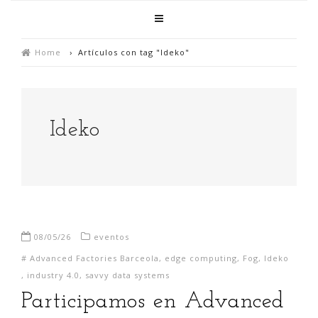
Home
›
Artículos con tag "Ideko"
Ideko
08/05/26
eventos
#
Advanced Factories Barceola
,
edge computing
,
Fog
,
Ideko
,
industry 4.0
,
savvy data systems
Participamos en Advanced