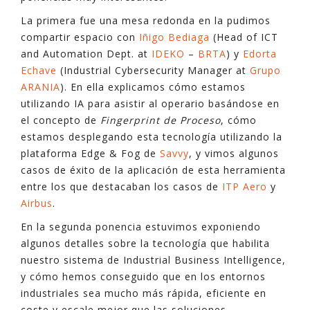
La primera fue una mesa redonda en la pudimos
compartir espacio con
Iñigo Bediaga
(Head of ICT
and Automation Dept. at
IDEKO
–
BRTA
) y
Edorta
Echave
(Industrial Cybersecurity Manager at
Grupo
ARANIA
). En ella explicamos cómo estamos
utilizando IA para asistir al operario basándose en
el concepto de
Fingerprint de Proceso
, cómo
estamos desplegando esta tecnología utilizando la
plataforma Edge & Fog de
Savvy
, y vimos algunos
casos de éxito de la aplicación de esta herramienta
entre los que destacaban los casos de
ITP Aero
y
Airbus
.
En la segunda ponencia estuvimos exponiendo
algunos detalles sobre la tecnología que habilita
nuestro sistema de Industrial Business Intelligence,
y cómo hemos conseguido que en los entornos
industriales sea mucho más rápida, eficiente en
coste y escale mejor que las soluciones