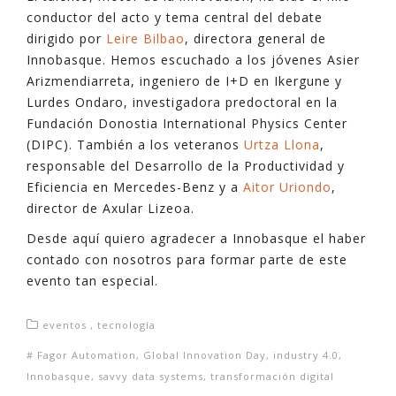
conductor del acto y tema central del debate
dirigido por
Leire Bilbao
, directora general de
Innobasque. Hemos escuchado a los jóvenes Asier
Arizmendiarreta, ingeniero de I+D en Ikergune y
Lurdes Ondaro, investigadora predoctoral en la
Fundación Donostia International Physics Center
(DIPC). También a los veteranos
Urtza Llona
,
responsable del Desarrollo de la Productividad y
Eficiencia en Mercedes-Benz y a
Aitor Uriondo
,
director de Axular Lizeoa.
Desde aquí quiero agradecer a Innobasque el haber
contado con nosotros para formar parte de este
evento tan especial.
eventos
,
tecnología
#
Fagor Automation
,
Global Innovation Day
,
industry 4.0
,
Innobasque
,
savvy data systems
,
transformación digital