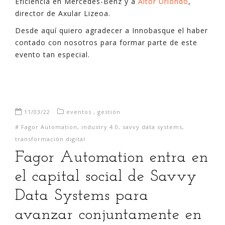
Eficiencia en Mercedes-Benz y a
Aitor Uriondo
,
director de Axular Lizeoa.
Desde aquí quiero agradecer a Innobasque el haber
contado con nosotros para formar parte de este
evento tan especial.
11/03/22
eventos
,
gestión
#
Fagor Automation
,
industry 4.0
,
savvy data systems
,
transformación digital
Fagor Automation entra en
el capital social de Savvy
Data Systems para
avanzar conjuntamente en