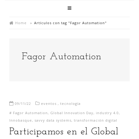
Home
›
Artículos con tag "Fagor Automation"
Fagor Automation
09/11/22
eventos
,
tecnología
#
Fagor Automation
,
Global Innovation Day
,
industry 4.0
,
Innobasque
,
savvy data systems
,
transformación digital
Participamos en el Global