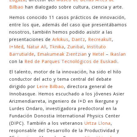
Bilbao
han dialogado sobre cultura, ciencia y arte.
Hemos conocido 11 casos prácticos de innovación,
entre los que, además del caso que presentábamos
nosotros, también hemos podido asistir a las
presentaciones de
Arkikus
,
Dantz
,
Recreakult
,
I+Med
,
Natur All
,
Tknika
,
Zunibal
,
Instituto
Barrutialde
,
Emakumeak Zientzian
y
Hetel
–
Ikaslan
con la
Red de Parques Tecnológicos de Euskadi
.
El talento, motor de la innovación, ha sido el hilo
conductor del acto y tema central del debate
dirigido por
Leire Bilbao
, directora general de
Innobasque. Hemos escuchado a los jóvenes Asier
Arizmendiarreta, ingeniero de I+D en Ikergune y
Lurdes Ondaro, investigadora predoctoral en la
Fundación Donostia International Physics Center
(DIPC). También a los veteranos
Urtza Llona
,
responsable del Desarrollo de la Productividad y