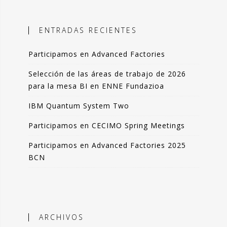
ales, el objetivo es incorporar
ción objetiva basada en datos como
ENTRADAS RECIENTES
n la toma de decisiones.
Participamos en Advanced Factories
 blog comparto esas experiencias,
das de forma resumida pero clara. La
Selección de las áreas de trabajo de 2026
de artículos los podrás leer en 3-4
para la mesa BI en ENNE Fundazioa
 de tu tiempo.
IBM Quantum System Two
que lo disfrutes tanto como yo.
Participamos en CECIMO Spring Meetings
ndo Sáenz -
Participamos en Advanced Factories 2025
BCN
Perfil en Linkedin
ARCHIVOS