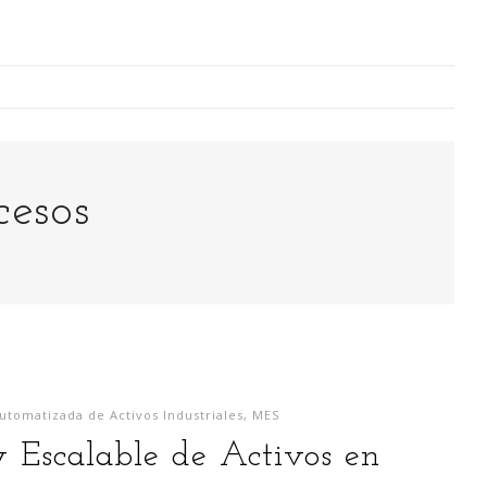
Digitalización Rentable en Industria
cesos
 SOY
EVENTOS
TECNOLOGÍA
GESTIÓN
CONTACT
Busco o
narren m
generaci
utomatizada de Activos Industriales
,
MES
análisi
 Escalable de Activos en
para la
lazo ce