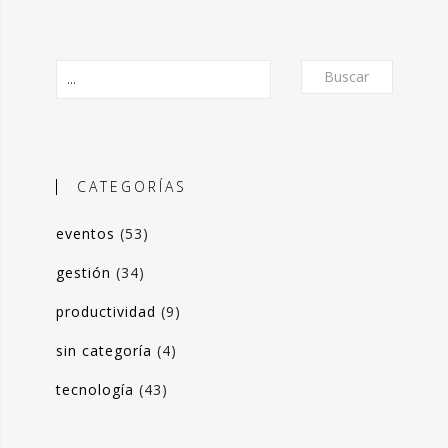
Buscar
CATEGORÍAS
eventos
(53)
O
gestión
(34)
productividad
(9)
frecer un formato de micro-posts que
is experiencias en torno a la
sin categoría
(4)
ón de valor y negocio a partir del
tecnología
(43)
s de datos. Desde herramientas de apoyo
 toma de decisiones, hasta sistemas de
rrado para optimización de procesos