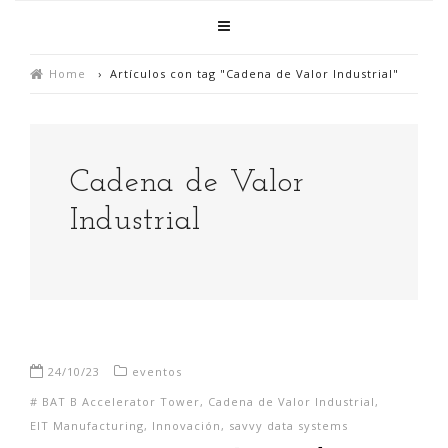
Home
›
Artículos con tag "Cadena de Valor Industrial"
Cadena de Valor
Industrial
24/10/23
eventos
#
BAT B Accelerator Tower
,
Cadena de Valor Industrial
,
EIT Manufacturing
,
Innovación
,
savvy data systems