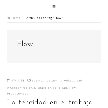
Home
›
Artículos con tag "Flow"
Flow
07/11/24
eventos
,
gestión
,
productividad
#
Concentración
,
Distracción
,
Felicidad
,
Flow
,
Productividad
La felicidad en el trabajo