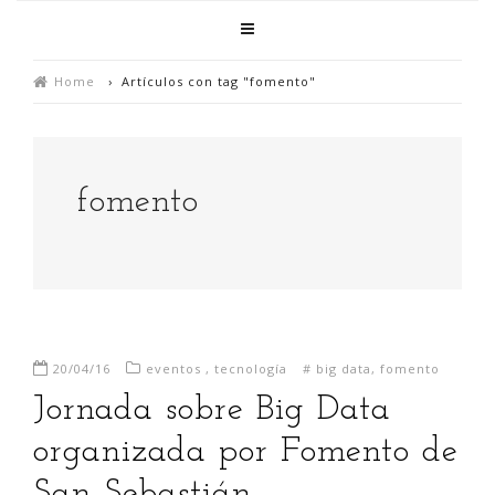
Home
›
Artículos con tag "fomento"
fomento
20/04/16
eventos
,
tecnología
#
big data
,
fomento
Jornada sobre Big Data
organizada por Fomento de
San Sebastián