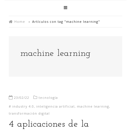
Home
›
Artículos con tag "machine learning"
machine learning
23/02/22
tecnología
#
industry 4.0
,
inteligencia artificial
,
machine learning
,
transformación digital
4 aplicaciones de la