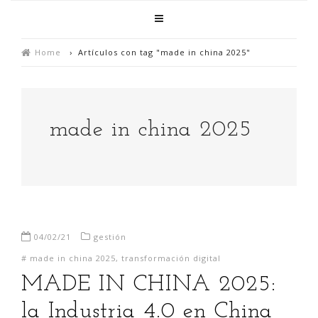
Home
›
Artículos con tag "made in china 2025"
made in china 2025
04/02/21
gestión
#
made in china 2025
,
transformación digital
MADE IN CHINA 2025:
la Industria 4.0 en China