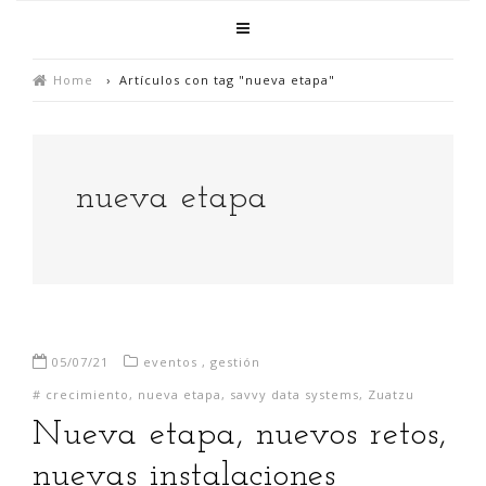
Home
›
Artículos con tag "nueva etapa"
nueva etapa
05/07/21
eventos
,
gestión
#
crecimiento
,
nueva etapa
,
savvy data systems
,
Zuatzu
Nueva etapa, nuevos retos,
nuevas instalaciones