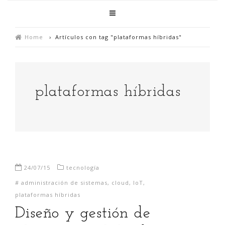
Home
›
Artículos con tag "plataformas híbridas"
plataformas híbridas
24/07/15
tecnología
#
administración de sistemas
,
cloud
,
IoT
,
plataformas híbridas
Diseño y gestión de