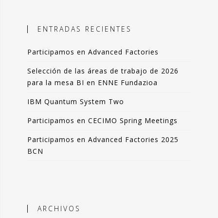
ales, el objetivo es incorporar
ción objetiva basada en datos como
ENTRADAS RECIENTES
n la toma de decisiones.
Participamos en Advanced Factories
 blog comparto esas experiencias,
das de forma resumida pero clara. La
Selección de las áreas de trabajo de 2026
de artículos los podrás leer en 3-4
para la mesa BI en ENNE Fundazioa
 de tu tiempo.
IBM Quantum System Two
que lo disfrutes tanto como yo.
Participamos en CECIMO Spring Meetings
ndo Sáenz -
Participamos en Advanced Factories 2025
BCN
Perfil en Linkedin
ARCHIVOS