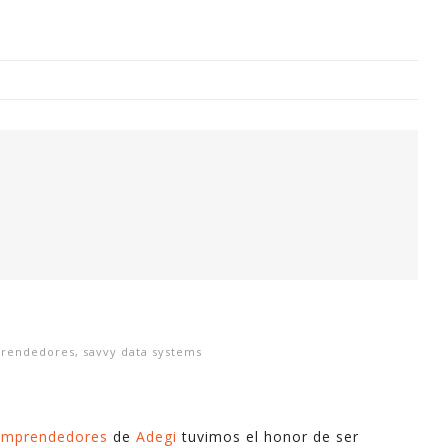
Digitalización Rentable en Industria
 SOY
EVENTOS
TECNOLOGÍA
GESTIÓN
CONTACT
Busco o
narren m
prendedores
,
savvy data systems
generaci
análisi
para la
Emprendedores
de
Adegi
tuvimos el honor de ser
lazo ce