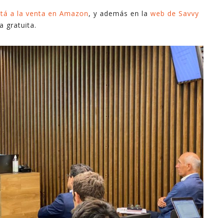
tá a la venta en Amazon
, y además en la
web de Savvy
 gratuita.