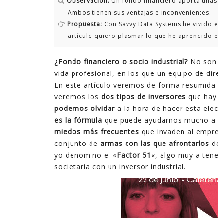
Observación:
Un fondo financiero aporta unas c
Ambos tienen sus ventajas e inconvenientes.
Propuesta:
Con Savvy Data Systems he vivido el
artículo quiero plasmar lo que he aprendido e
¿Fondo financiero o socio industrial?
No son 
vida profesional, en los que un equipo de di
En este artículo veremos de forma resumida
veremos los
dos tipos de inversores
que hay 
podemos olvidar
a la hora de hacer esta ele
es la fórmula
que puede ayudarnos mucho a d
miedos más frecuentes
que invaden al empre
conjunto de
armas con las que afrontarlos
de
yo denomino el «
Factor 51
«, algo muy a ten
societaria con un inversor industrial.