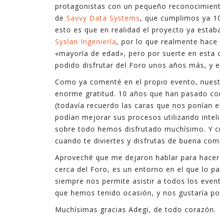
protagonistas con un pequeño reconocimiento
tecnologías. En ocasiones son complejas, y en
de
Savvy Data Systems
, que cumplimos ya 1
ocasiones son sencillas pero suficientes.
esto es que en realidad el proyecto ya esta
Syslan Ingeniería
, por lo que realmente hace
En estos últimos quince años, en los que he
«mayoría de edad», pero por suerte en esta
ejercido de gerente, he podido ver cómo la
podido disfrutar del Foro unos años más, y
explotación inteligente de datos mejora de
forma notable los resultados en diferentes
Como ya comenté en el propio evento, nuestr
ámbitos de la empresa, desde procesos
enorme gratitud. 10 años que han pasado co
internos hasta la relación con el cliente,
(todavía recuerdo las caras que nos ponían 
pasando por la creación de nuevos productos y
podían mejorar sus procesos utilizando intel
servicios digitales.
sobre todo hemos disfrutado muchísimo. Y cr
cuando te diviertes y disfrutas de buena co
Aproveché que me dejaron hablar para hacer 
cerca del Foro, es un entorno en el que lo 
siempre nos permite asistir a todos los eve
que hemos tenido ocasión, y nos gustaría po
Muchísimas gracias Adegi, de todo corazón.