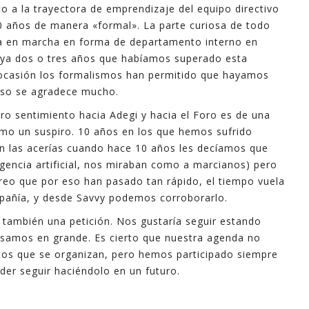
 a la trayectora de emprendizaje del equipo directivo
industri
0 años de manera «formal». La parte curiosa de todo
informa
ba en marcha en forma de departamento interno en
apoyo e
 ya dos o tres años que habíamos superado esta
 ocasión los formalismos han permitido que hayamos
En este
 eso se agradece mucho.
explica
o sentimiento hacia Adegi y hacia el Foro es de una
mayoría 
mo un suspiro. 10 años en los que hemos sufrido
minutos
en las acerías cuando hace 10 años les decíamos que
igencia artificial, nos miraban como a marcianos) pero
Espero 
eo que por eso han pasado tan rápido, el tiempo vuela
mpañía, y desde Savvy podemos corroborarlo.
- Ferna
también una petición. Nos gustaría seguir estando
pasamos en grande. Es cierto que nuestra agenda no
ntos que se organizan, pero hemos participado siempre
der seguir haciéndolo en un futuro.