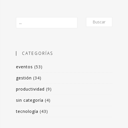
Buscar
CATEGORÍAS
eventos
(53)
O
gestión
(34)
productividad
(9)
frecer un formato de micro-posts que
is experiencias en torno a la
sin categoría
(4)
ón de valor y negocio a partir del
tecnología
(43)
s de datos. Desde herramientas de apoyo
 toma de decisiones, hasta sistemas de
rrado para optimización de procesos