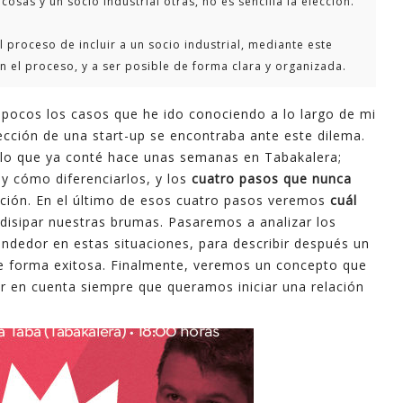
osas y un socio industrial otras, no es sencilla la elección.
 proceso de incluir a un socio industrial, mediante este
n el proceso, y a ser posible de forma clara y organizada.
pocos los casos que he ido conociendo a lo largo de mi
rección de una start-up se encontraba ante este dilema.
 lo que ya conté hace unas semanas en Tabakalera;
y cómo diferenciarlos, y los
cuatro pasos que nunca
cción. En el último de esos cuatro pasos veremos
cuál
isipar nuestras brumas. Pasaremos a analizar los
ndedor en estas situaciones, para describir después un
 forma exitosa. Finalmente, veremos un concepto que
er en cuenta siempre que queramos iniciar una relación