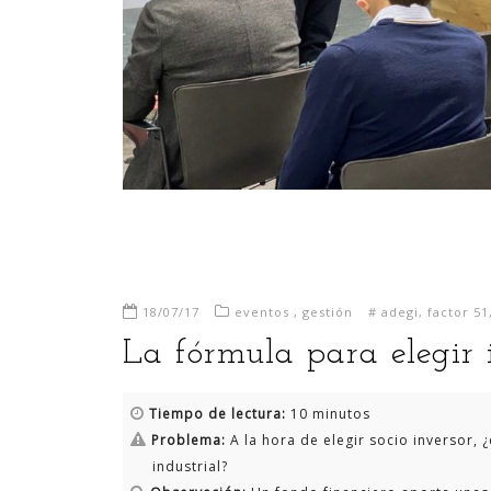
18/07/17
eventos
,
gestión
#
adegi
,
factor 51
La fórmula para elegir 
Tiempo de lectura:
10 minutos
Problema:
A la hora de elegir socio inversor,
industrial?