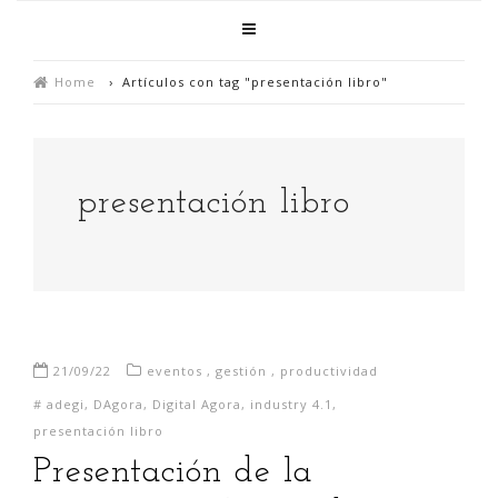
Home
›
Artículos con tag "presentación libro"
presentación libro
21/09/22
eventos
,
gestión
,
productividad
#
adegi
,
DAgora
,
Digital Agora
,
industry 4.1
,
presentación libro
Presentación de la