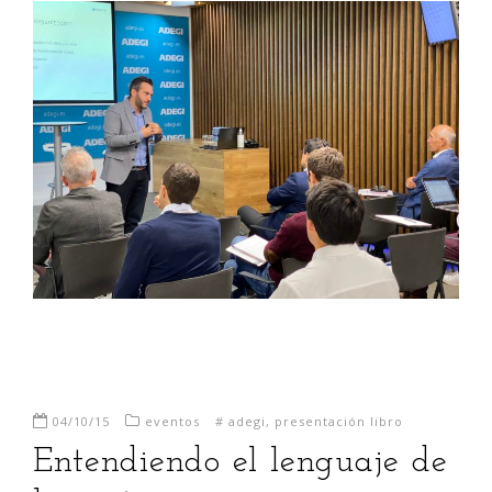
04/10/15
eventos
#
adegi
,
presentación libro
Entendiendo el lenguaje de