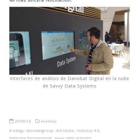
Interfaces de análisis de Danobat Digital en la nube
de Savvy Data Systems
29/09/16
eventos
#
adegi
,
danobatgroup
,
IK4-Ideko
,
industry 4.0
,
máquina herramienta
,
savvy data systems