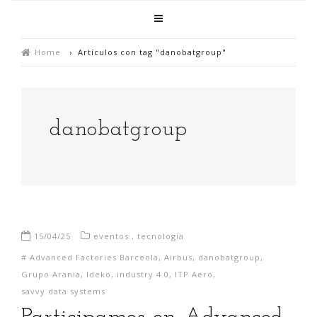
Home
›
Artículos con tag "danobatgroup"
danobatgroup
15/04/25
eventos
,
tecnología
#
Advanced Factories Barceola
,
Airbus
,
danobatgroup
,
Grupo Arania
,
Ideko
,
industry 4.0
,
ITP Aero
,
savvy data systems