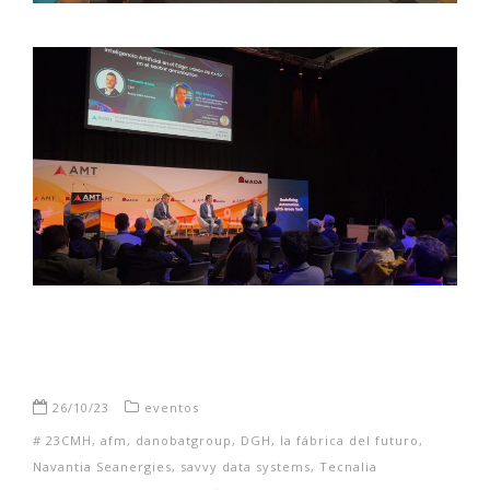
26/10/23
eventos
#
23CMH
,
afm
,
danobatgroup
,
DGH
,
la fábrica del futuro
,
Navantia Seanergies
,
savvy data systems
,
Tecnalia