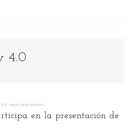
Digitalización Rentable en Industria
y 4.0
 SOY
EVENTOS
TECNOLOGÍA
GESTIÓN
CONTACT
Busco o
narren m
 4.0
,
savvy data systems
generaci
ticipa en la presentación de
análisi
para la
lazo ce