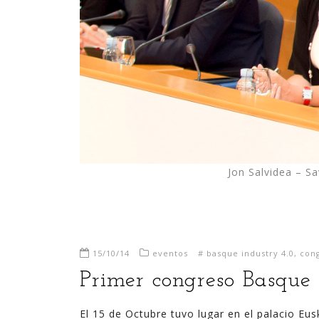
Jon Salvidea – S
15/10/14
eventos
#
basque industry 4.0
,
con
Primer congreso Basque 
El 15 de Octubre tuvo lugar en el palacio Eu