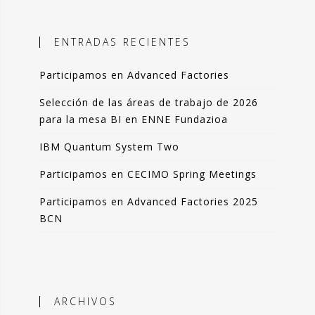
ales, el objetivo es incorporar
ción objetiva basada en datos como
ENTRADAS RECIENTES
n la toma de decisiones.
Participamos en Advanced Factories
 blog comparto esas experiencias,
das de forma resumida pero clara. La
Selección de las áreas de trabajo de 2026
de artículos los podrás leer en 3-4
para la mesa BI en ENNE Fundazioa
 de tu tiempo.
IBM Quantum System Two
que lo disfrutes tanto como yo.
Participamos en CECIMO Spring Meetings
ndo Sáenz -
Participamos en Advanced Factories 2025
BCN
Perfil en Linkedin
ARCHIVOS