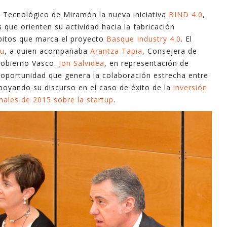
industri
ue Tecnológico de Miramón la nueva iniciativa
BIND 4.0
,
informa
 que orienten su actividad hacia la fabricación
apoyo e
bitos que marca el proyecto
Basque Industry 4.0
. El
lu
, a quien acompañaba
Arantza Tapia
, Consejera de
En este
Gobierno Vasco.
Jon Salvidea
, en representación de
explica
e oportunidad que genera la colaboración estrecha entre
mayoría 
apoyando su discurso en el caso de éxito de la
inversión
minutos
les de 2015 sobre la startup
.
Espero 
- Ferna