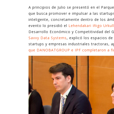
tecnologías. En ocasiones son complejas, y en
A principios de Julio se presentó en el Parq
ocasiones son sencillas pero suficientes.
que busca promover e impulsar a las startups
inteligente, concretamente dentro de los ám
En estos últimos quince años, en los que he
evento lo presidió el
Lehendakari Iñigo Urkul
ejercido de gerente, he podido ver cómo la
Desarrollo Económico y Competitividad del 
explotación inteligente de datos mejora de
Savvy Data Systems
, explicó los espacios d
forma notable los resultados en diferentes
startups y empresas industriales tractoras, 
ámbitos de la empresa, desde procesos
que DANOBATGROUP e IPF completaron a fina
internos hasta la relación con el cliente,
pasando por la creación de nuevos productos y
servicios digitales.