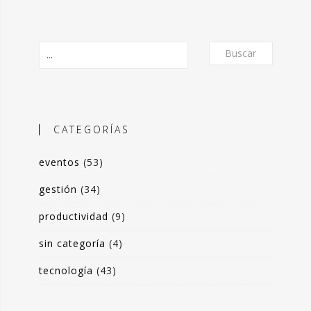
Buscar
CATEGORÍAS
eventos
(53)
O
gestión
(34)
productividad
(9)
frecer un formato de micro-posts que
is experiencias en torno a la
sin categoría
(4)
ón de valor y negocio a partir del
tecnología
(43)
s de datos. Desde herramientas de apoyo
 toma de decisiones, hasta sistemas de
rrado para optimización de procesos