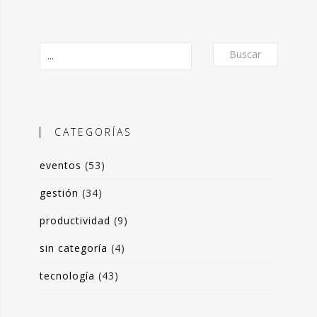
Buscar
CATEGORÍAS
eventos
(53)
O
gestión
(34)
productividad
(9)
frecer un formato de micro-posts que
is experiencias en torno a la
sin categoría
(4)
ón de valor y negocio a partir del
tecnología
(43)
s de datos. Desde herramientas de apoyo
 toma de decisiones, hasta sistemas de
rrado para optimización de procesos