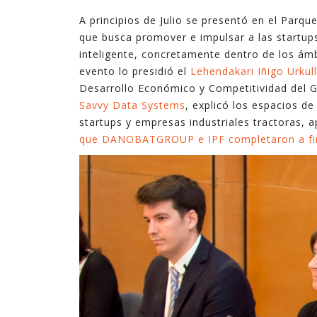
tecnologías. En ocasiones son complejas, y en
A principios de Julio se presentó en el Parq
ocasiones son sencillas pero suficientes.
que busca promover e impulsar a las startups
inteligente, concretamente dentro de los ám
En estos últimos quince años, en los que he
evento lo presidió el
Lehendakari Iñigo Urkul
ejercido de gerente, he podido ver cómo la
Desarrollo Económico y Competitividad del 
explotación inteligente de datos mejora de
Savvy Data Systems
, explicó los espacios d
forma notable los resultados en diferentes
startups y empresas industriales tractoras, 
ámbitos de la empresa, desde procesos
que DANOBATGROUP e IPF completaron a fina
internos hasta la relación con el cliente,
pasando por la creación de nuevos productos y
servicios digitales.