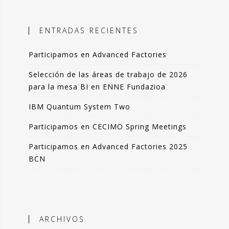
ales, el objetivo es incorporar
ción objetiva basada en datos como
ENTRADAS RECIENTES
n la toma de decisiones.
Participamos en Advanced Factories
 blog comparto esas experiencias,
das de forma resumida pero clara. La
Selección de las áreas de trabajo de 2026
de artículos los podrás leer en 3-4
para la mesa BI en ENNE Fundazioa
 de tu tiempo.
IBM Quantum System Two
que lo disfrutes tanto como yo.
Participamos en CECIMO Spring Meetings
ndo Sáenz -
Participamos en Advanced Factories 2025
BCN
Perfil en Linkedin
ARCHIVOS