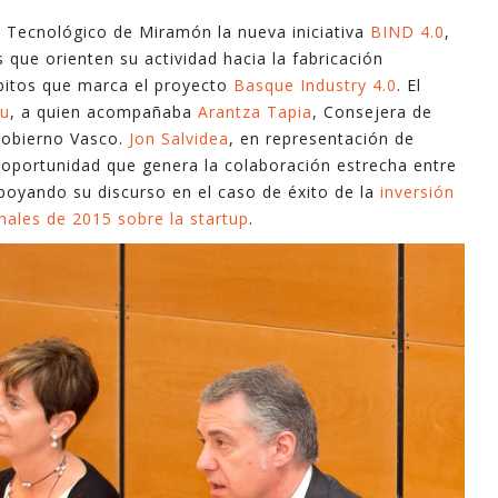
industri
ue Tecnológico de Miramón la nueva iniciativa
BIND 4.0
,
informa
 que orienten su actividad hacia la fabricación
apoyo e
bitos que marca el proyecto
Basque Industry 4.0
. El
lu
, a quien acompañaba
Arantza Tapia
, Consejera de
En este
Gobierno Vasco.
Jon Salvidea
, en representación de
explica
e oportunidad que genera la colaboración estrecha entre
mayoría 
apoyando su discurso en el caso de éxito de la
inversión
minutos
les de 2015 sobre la startup
.
Espero 
- Ferna