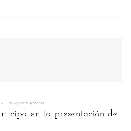
Digitalización Rentable en Industria
 SOY
EVENTOS
TECNOLOGÍA
GESTIÓN
CONTACT
Busco o
narren m
 4.0
,
savvy data systems
generaci
ticipa en la presentación de
análisi
para la
lazo ce