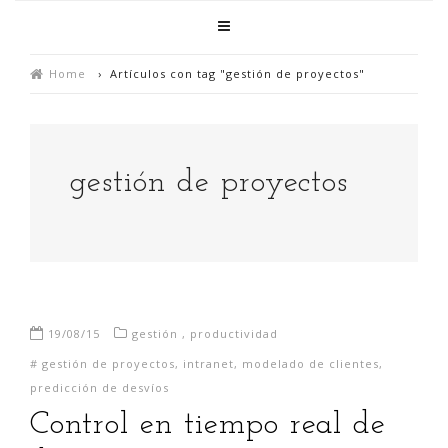
Home
›
Artículos con tag "gestión de proyectos"
gestión de proyectos
19/08/15
gestión
,
productividad
#
gestión de proyectos
,
intranet
,
modelado de clientes
,
predicción de desvíos
Control en tiempo real de