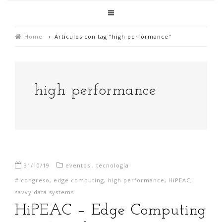
Home
›
Artículos con tag "high performance"
high performance
31/10/19
eventos
,
tecnología
#
congreso
,
edge computing
,
high performance
,
HiPEAC
,
savvy data systems
HiPEAC – Edge Computing