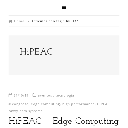
Home
›
Artículos con tag "HiPEAC"
HiPEAC
31/10/19
eventos
,
tecnología
#
congreso
,
edge computing
,
high performance
,
HiPEAC
,
savvy data systems
HiPEAC – Edge Computing