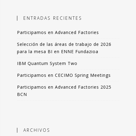
ales, el objetivo es incorporar
ción objetiva basada en datos como
ENTRADAS RECIENTES
n la toma de decisiones.
Participamos en Advanced Factories
 blog comparto esas experiencias,
das de forma resumida pero clara. La
Selección de las áreas de trabajo de 2026
de artículos los podrás leer en 3-4
para la mesa BI en ENNE Fundazioa
 de tu tiempo.
IBM Quantum System Two
que lo disfrutes tanto como yo.
Participamos en CECIMO Spring Meetings
ndo Sáenz -
Participamos en Advanced Factories 2025
BCN
Perfil en Linkedin
ARCHIVOS