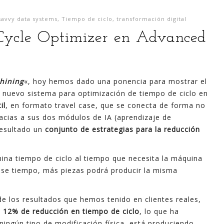
savvy data systems
,
Tiempo de ciclo
,
transformación digital
 Cycle Optimizer en Advanced
chining
«, hoy hemos dado una ponencia para mostrar el
 nuevo sistema para optimización de tiempo de ciclo en
il
, en formato travel case, que se conecta de forma no
acias a sus dos módulos de IA (aprendizaje de
resultado un
conjunto de estrategias para la reducción
na tiempo de ciclo al tiempo que necesita la máquina
ese tiempo, más piezas podrá producir la misma
 los resultados que hemos tenido en clientes reales,
l 12% de reducción en tiempo de ciclo
, lo que ha
ingún tipo de modificación física, está produciendo