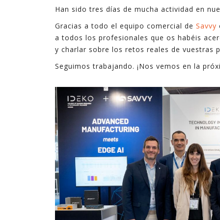
Han sido tres días de mucha actividad en nu
tecnologías. En ocasiones son complejas, y en
ocasiones son sencillas pero suficientes.
Gracias a todo el equipo comercial de
Savvy
a todos los profesionales que os habéis ace
En estos últimos quince años, en los que he
y charlar sobre los retos reales de vuestras p
ejercido de gerente, he podido ver cómo la
Seguimos trabajando. ¡Nos vemos en la próx
explotación inteligente de datos mejora de
forma notable los resultados en diferentes
ámbitos de la empresa, desde procesos
internos hasta la relación con el cliente,
pasando por la creación de nuevos productos y
servicios digitales.