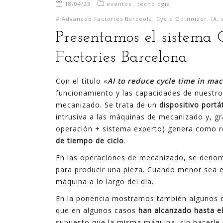
18/04/23
eventos
,
tecnología
#
Advanced Factories Barceola
,
Cycle Optimizer
,
IA
,
Presentamos el sistema
Factories Barcelona
Con el título «
AI to reduce cycle time in ma
funcionamiento y las capacidades de nuestro
mecanizado. Se trata de un
dispositivo portát
intrusiva a las máquinas de mecanizado y, gr
operación + sistema experto) genera como 
de tiempo de ciclo
.
En las operaciones de mecanizado, se denomi
para producir una pieza. Cuando menor sea 
máquina a lo largo del día.
En la ponencia mostramos también algunos de
que en algunos casos
han alcanzado hasta e
supuesto que la misma máquina, sin hacerle n