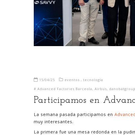
15/04/25
eventos
,
tecnología
#
Advanced Factories Barceola
,
Airbus
,
danobatgrou
Participamos en Advan
La semana pasada participamos en
Advanced
muy interesantes.
La primera fue una mesa redonda en la pud