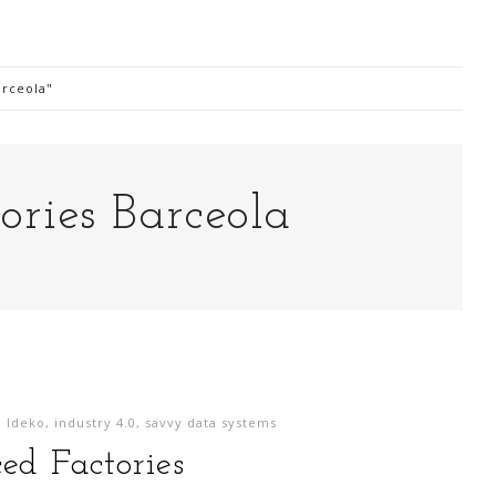
arceola"
Digitalización Rentable en Industria
ries Barceola
 SOY
EVENTOS
TECNOLOGÍA
GESTIÓN
CONTACT
Busco o
narren m
generaci
,
Ideko
,
industry 4.0
,
savvy data systems
análisi
ed Factories
para la
lazo ce