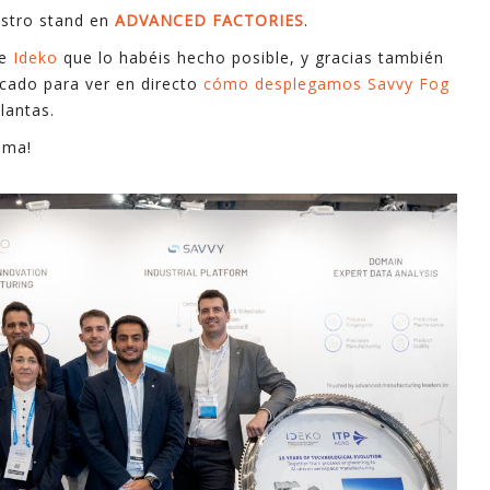
estro stand en
ADVANCED FACTORIES
.
industri
informa
e
Ideko
que lo habéis hecho posible, y gracias también
apoyo e
rcado para ver en directo
cómo desplegamos Savvy Fog
lantas.
En este
ima!
explica
mayoría 
minutos
Espero 
- Ferna