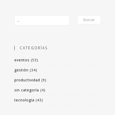
Buscar
CATEGORÍAS
eventos
(53)
O
gestión
(34)
productividad
(9)
frecer un formato de micro-posts que
is experiencias en torno a la
sin categoría
(4)
ón de valor y negocio a partir del
tecnología
(43)
s de datos. Desde herramientas de apoyo
 toma de decisiones, hasta sistemas de
rrado para optimización de procesos