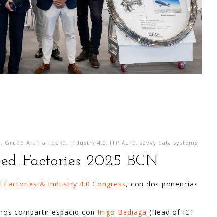
p
,
Grupo Arania
,
Ideko
,
industry 4.0
,
ITP Aero
,
savvy data systems
ced Factories 2025 BCN
 Factories & Industry 4.0 Congress
, con dos ponencias
imos compartir espacio con
Iñigo Bediaga
(Head of ICT