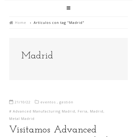
Home
›
Artículos con tag "Madrid"
Madrid
21/10/22
eventos
,
gestión
#
Advanced Manufacturing Madrid
,
Feria
,
Madrid
,
Metal Madrid
Visitamos Advanced