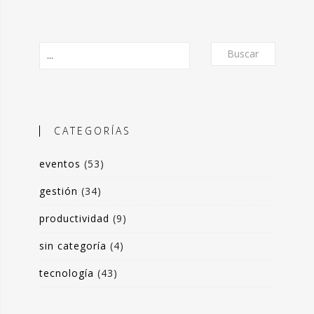
Buscar
CATEGORÍAS
eventos
(53)
O
gestión
(34)
productividad
(9)
frecer un formato de micro-posts que
is experiencias en torno a la
sin categoría
(4)
ón de valor y negocio a partir del
tecnología
(43)
s de datos. Desde herramientas de apoyo
 toma de decisiones, hasta sistemas de
rrado para optimización de procesos