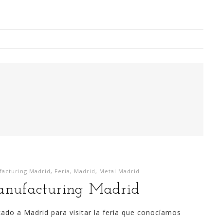
Digitalización Rentable en Industria
 SOY
EVENTOS
TECNOLOGÍA
GESTIÓN
CONTACT
Busco o
narren m
acturing Madrid
,
Feria
,
Madrid
,
Metal Madrid
generaci
nufacturing Madrid
análisi
para la
ado a Madrid para visitar la feria que conocíamos
lazo ce