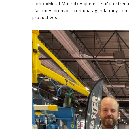
como «Metal Madrid» y que este año estren
tecnologías. En ocasiones son complejas, y en
días muy intensos, con una agenda muy compl
ocasiones son sencillas pero suficientes.
productivos.
En estos últimos quince años, en los que he
ejercido de gerente, he podido ver cómo la
explotación inteligente de datos mejora de
forma notable los resultados en diferentes
ámbitos de la empresa, desde procesos
internos hasta la relación con el cliente,
pasando por la creación de nuevos productos y
servicios digitales.