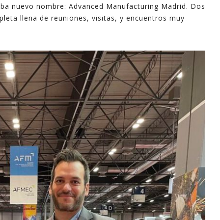
aba nuevo nombre: Advanced Manufacturing Madrid. Dos
industri
eta llena de reuniones, visitas, y encuentros muy
informa
apoyo e
En este
explica
mayoría 
minutos
Espero 
- Ferna