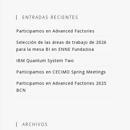
ales, el objetivo es incorporar
ción objetiva basada en datos como
ENTRADAS RECIENTES
n la toma de decisiones.
Participamos en Advanced Factories
 blog comparto esas experiencias,
das de forma resumida pero clara. La
Selección de las áreas de trabajo de 2026
de artículos los podrás leer en 3-4
para la mesa BI en ENNE Fundazioa
 de tu tiempo.
IBM Quantum System Two
que lo disfrutes tanto como yo.
Participamos en CECIMO Spring Meetings
ndo Sáenz -
Participamos en Advanced Factories 2025
BCN
Perfil en Linkedin
ARCHIVOS