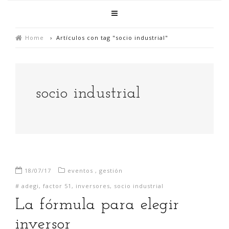
Home
›
Artículos con tag "socio industrial"
socio industrial
18/07/17
eventos
,
gestión
#
adegi
,
factor 51
,
inversores
,
socio industrial
La fórmula para elegir
inversor